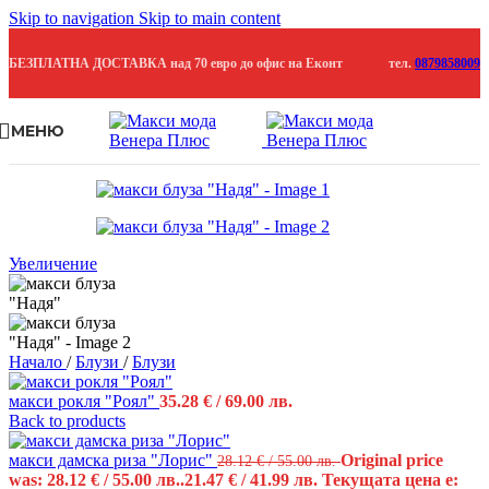
Skip to navigation
Skip to main content
БЕЗПЛАТНА ДОСТАВКА над 70 евро до офис на Еконт
тел.
0879858009
МЕНЮ
Продадено
Увеличение
Начало
/
Блузи
/
Блузи
макси рокля "Роял"
35.28
€
/ 69.00 лв.
Back to products
макси дамска риза "Лорис"
Original price
28.12
€
/ 55.00 лв.
was: 28.12 € / 55.00 лв..
21.47
€
/ 41.99 лв.
Текущата цена е: