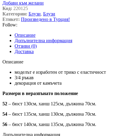
Добави към желани
Код:
220125
Категории:
Блузи
,
Блузи
Етикет:
Произведено в Турция!
Follow:
Описание
Допълнителна информация
Отзиви (0)
Доставка
Описание
моделът е изработен от трико с еластичност
3/4 ръкав
декорация от камъчета
Размери в неразпънато положение
52
– бюст 130см, ханш 125см, дължина 70см.
54
– бюст 135см, ханш 130см, дължина 70см.
56
– бюст 140см, ханш 135см, дължина 70см.
Допълнителна информация