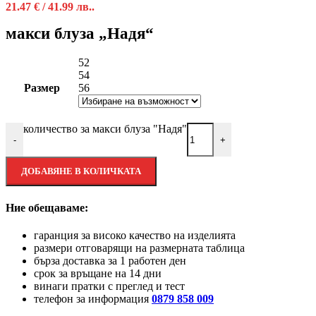
21.47 € / 41.99 лв..
макси блуза „Надя“
52
54
Размер
56
количество за макси блуза "Надя"
-
+
ДОБАВЯНЕ В КОЛИЧКАТА
Ние обещаваме:
гаранция за високо качество на изделията
размери отговарящи на размерната таблица
бърза доставка за 1 работен ден
срок за връщане на 14 дни
винаги пратки с преглед и тест
телефон за информация
0879 858 009