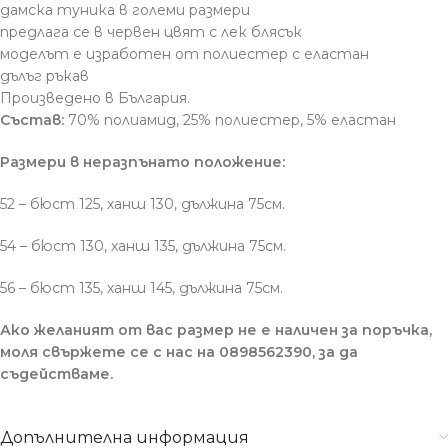
дамска туника в големи размери
предлага се в червен цвят с лек блясък
моделът е изработен от полиестер с еластан
дълъг ръкав
Произведено в България.
Състав:
70% полиамид, 25% полиестер, 5% еластан
Размери в неразпънато положение:
52 – бюст 125, ханш 130, дължина 75см.
54 – бюст 130, ханш 135, дължина 75см.
56 – бюст 135, ханш 145, дължина 75см.
Ако желаният от вас размер не е наличен за поръчка,
моля свържете се с нас на 0898562390, за да
съдействаме.
Допълнителна информация