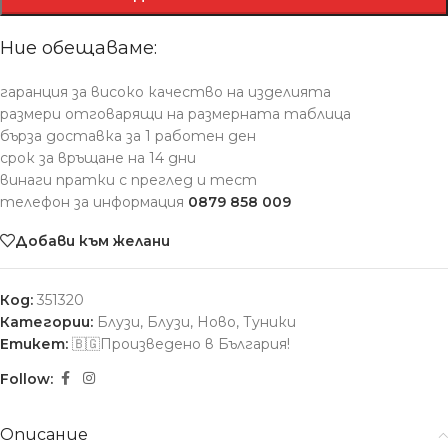
Ние обещаваме:
гаранция за високо качество на изделията
размери отговарящи на размерната таблица
бърза доставка за 1 работен ден
срок за връщане на 14 дни
винаги пратки с преглед и тест
телефон за информация
0879 858 009
Добави към желани
Код:
351320
Категории:
Блузи
,
Блузи
,
Ново
,
Туники
Етикет:
🇧🇬Произведено в България!
Follow:
Описание