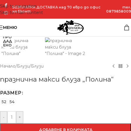
Skip to navigation
БЕЗПЛАТНА ДОСТАВКА над 70 евро до офис
тел.
на Еконт
0879858009
Skip to main content
Увеличение
МЕНЮ
ПРО
ДАД
ЕНО
Начало
/
Блузи
/
Блузи
празнична макси блуза „Полина“
РАЗМЕР
52
54
-
+
ДОБАВЯНЕ В КОЛИЧКАТА