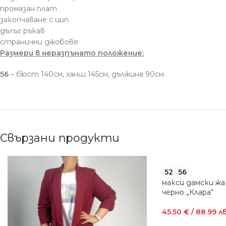
промазан плат
закопчаване с цип
дълъг ръкав
странични джобове
Размери в неразпънато положение:
56
– бюст 140см, ханш 145см, дължина 90см.
Свързани продукти
52
56
макси дамски жа
черно „Клара“
45.50
€
/ 88.99 лв