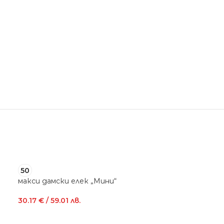
50
52
макси дамски елек „Мини“
макси суитчър
30.17
€
/ 59.01 лв.
31.70
€
/ 62.00