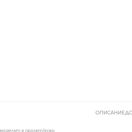
ОПИСАНИЕ
Д
моделът е пролет/есен