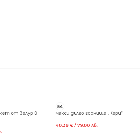
54
кет от велур в
макси дълго горнище „Кери“
40.39
€
/ 79.00 лв.
.