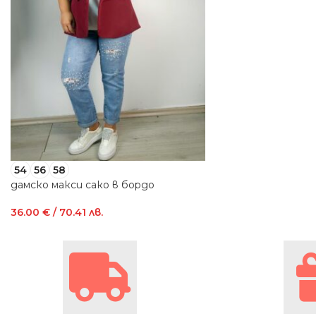
54
56
58
дамско макси сако в бордо
36.00
€
/ 70.41 лв.