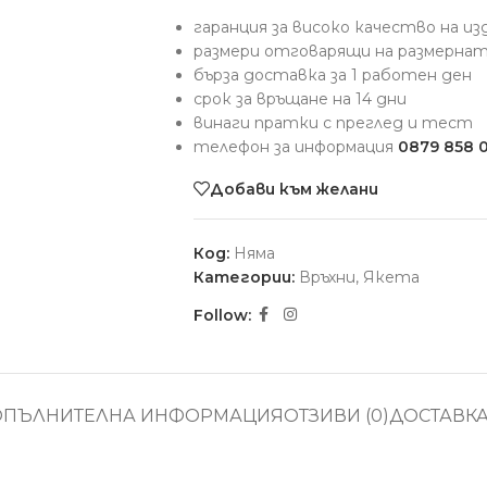
гаранция за високо качество на и
размери отговарящи на размерна
бърза доставка за 1 работен ден
срок за връщане на 14 дни
винаги пратки с преглед и тест
телефон за информация
0879 858 
Добави към желани
Код:
Няма
Категории:
Връхни
,
Якета
Follow:
ОПЪЛНИТЕЛНА ИНФОРМАЦИЯ
ОТЗИВИ (0)
ДОСТАВК