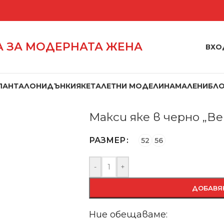
 ЗА МОДЕРНАТА ЖЕНА
ВХО
ПАНТАЛОНИ
ДЪНКИ
ЯКЕТА
ЛЕТНИ МОДЕЛИ
НАМАЛЕНИ
БЛ
Начало
/
Връхни
/
Якета
/
Макси яке в
Макси яке в черно „В
РАЗМЕР
52
56
-
+
ДОБАВЯ
Ние обещаваме: