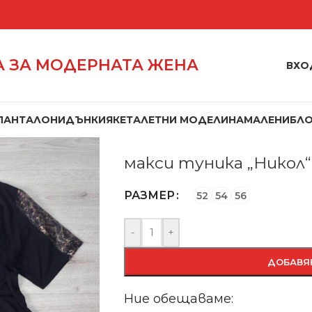
 ЗА МОДЕРНАТА ЖЕНА
ВХО
ПАНТАЛОНИ
ДЪНКИ
ЯКЕТА
ЛЕТНИ МОДЕЛИ
НАМАЛЕНИ
БЛ
Начало
/
Блузи
/
Туники
/
макси туника
макси туника „Никол“
РАЗМЕР
52
54
56
-
+
ДОБАВЯ
Ние обещаваме: