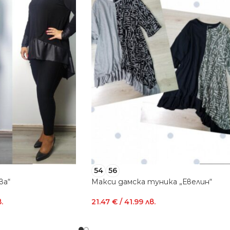
54
56
ва“
Макси дамска туника „Евелин“
.
21.47
€
/ 41.99 лв.