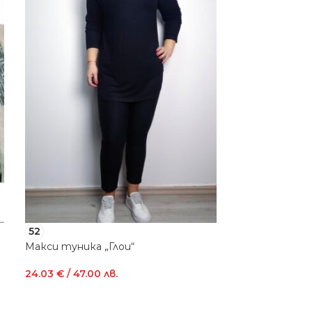
52
52
Макси туника „Глои“
Макси туника
24.03
€
/ 47.00 лв.
24.03
€
/ 47.00