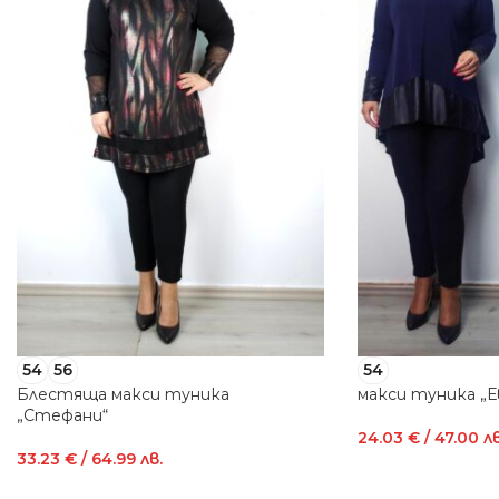
54
56
54
Блестяща макси туника
макси туника „Е
„Стефани“
24.03
€
/ 47.00 лв
33.23
€
/ 64.99 лв.