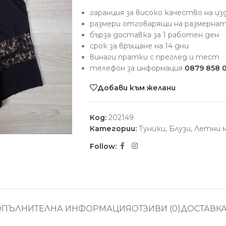
гаранция за високо качество на и
размери отговарящи на размерна
бърза доставка за 1 работен ден
срок за връщане на 14 дни
винаги пратки с преглед и тест
телефон за информация
0879 858 
Добави към желани
Код:
202149
Категории:
Туники
,
Блузи
,
Летни 
Follow:
ОПЪЛНИТЕЛНА ИНФОРМАЦИЯ
ОТЗИВИ (0)
ДОСТАВК