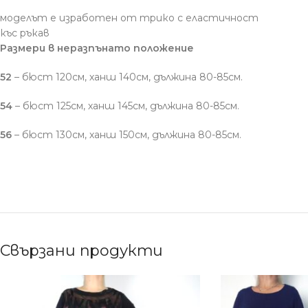
моделът е изработен от трико с еластичност
къс ръкав
Размери в неразпънато положение
52
– бюст 120см, ханш 140см, дължина 80-85см.
54
– бюст 125см, ханш 145см, дължина 80-85см.
56
– бюст 130см, ханш 150см, дължина 80-85см.
Свързани продукти