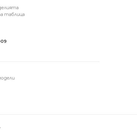
зделията
та таблица
009
модели
А