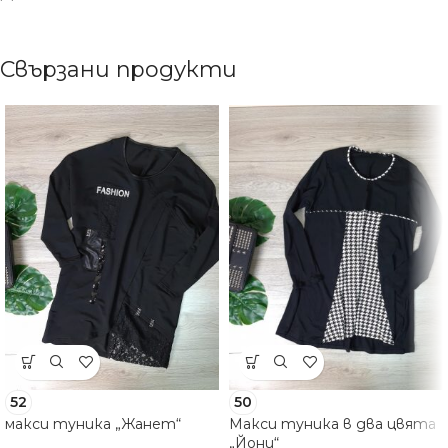
Свързани продукти
52
50
макси туника „Жанет“
Макси туника в два цвята
„Йони“