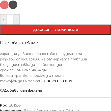
-
+
ДОБАВЯНЕ В КОЛИЧКАТА
Ние обещаваме:
гаранция за високо качество на изделията
размери отговарящи на размерната таблица
бърза доставка за 1 работен ден
срок за връщане на 14 дни
винаги пратки с преглед и тест
телефон за информация
0879 858 009
Добави към желани
Код:
201556
Категории:
Блузи
,
Летни модели
,
Туники