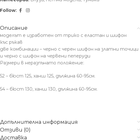
Follow:
Описание
моделът е изработен от трико с еластан и шифон
къс ръкав
две комбинации – черно с черен шифон на златни точици
и черно с шифон на червени пеперуди
Размери в неразпънато положение:
52 – бюст 125, ханш 125, дължина 60-95см.
54 – бюст 130, ханш 130, дължина 60-95см.
Допълнителна информация
Отзиви (0)
Доставка