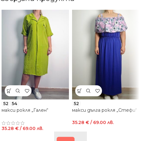
52
54
52
макси рокля „Гален“
макси дълга рокля „Стефи“
35.28
€
/ 69.00 лв.
35.28
€
/ 69.00 лв.