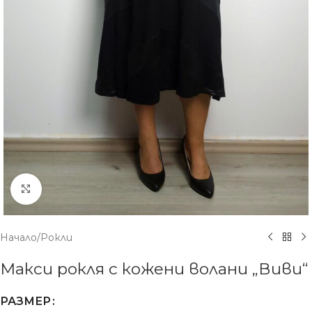
Увеличение
Начало
/
Рокли
Макси рокля с кожени волани „Виви“
РАЗМЕР