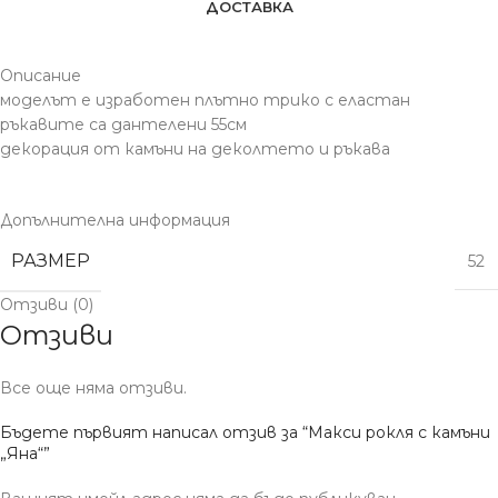
ДОСТАВКА
Описание
моделът е изработен плътно трико с еластан
ръкавите са дантелени 55см
декорация от камъни на деколтето и ръкава
Допълнителна информация
РАЗМЕР
52
Отзиви (0)
Отзиви
Все още няма отзиви.
Бъдете първият написал отзив за “Макси рокля с камъни
„Яна“”