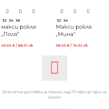
52
54
56
52
54
макси рокля
Макси рокля
„Поля“
„Мина“
45.00
€
/ 88.01 лв.
38.00
€
/ 74.32 лв.
Безплатна доставка за поръчки над 70 евро до офис на
Еконт