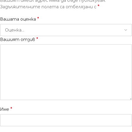
Вашият имейл адрес няма да бъде публикуван.
*
Задължителните полета са отбелязани с
*
Вашата оценка
*
Вашият отзив
*
Име