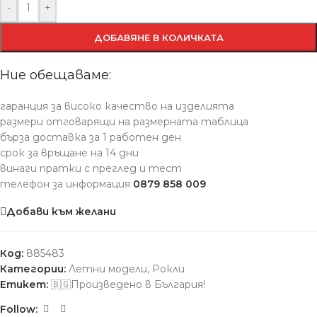
-
+
ДОБАВЯНЕ В КОЛИЧКАТА
Ние обещаваме:
гаранция за високо качество на изделията
размери отговарящи на размерната таблица
бърза доставка за 1 работен ден
срок за връщане на 14 дни
винаги пратки с преглед и тест
телефон за информация
0879 858 009
Добави към желани
Код:
885483
Категории:
Летни модели
,
Рокли
Етикет:
🇧🇬Произведено в България!
Follow: