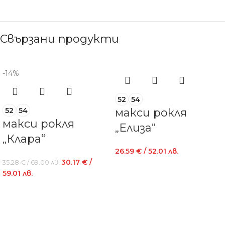
Свързани продукти
-14%
52
54
52
54
макси рокля
макси рокля
„Елиза“
„Клара“
26.59
€
/ 52.01 лв.
30.17
€
/
35.28
€
/ 69.00 лв.
59.01 лв.