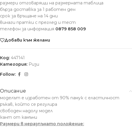
размери отговарящи на размерната таблица
бърза доставка за 1 работен ден
срок за връщане на 14 дни
винаги пратки с преглед и тест
телефон за информация
0879 858 009
Добави към желани
Код:
447141
Категория:
Ризи
Follow:
Описание
моделът е изработен от 90% памук с еластичност
ръкав, който се регулира
свободен надолу модел
кант от камъни
Размери в неразпънато положение: