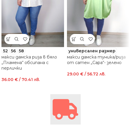
52
56
58
универсален размер
макси дамска риза в бяло
макси дамска туника/риза
„Пламена“ обсипана с
от сатен „Сара“- зелено
перлички
29.00
€
/ 56.72 лв.
36.00
€
/ 70.41 лв.