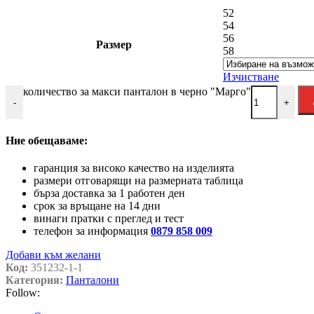
52
54
56
Размер
58
Изчистване
количество за макси панталон в черно "Марго"
-
+
Ние обещаваме:
гаранция за високо качество на изделията
размери отговарящи на размерната таблица
бърза доставка за 1 работен ден
срок за връщане на 14 дни
винаги пратки с преглед и тест
телефон за информация
0879 858 009
Добави към желани
Код:
351232-1-1
Категория:
Панталони
Follow: