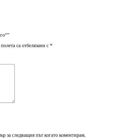
рго“”
полета са отбелязани с
*
зър за следващия път когато коментирам.