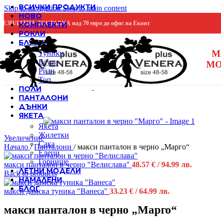
ВСИЧКИ ПРОДУКТИ
Skip to navigation
Skip to main content
НОВО
БЕЗПЛАТНА ДОСТАВКА над 70 евро до офис на Еконт
КОМПЛЕКТИ
РОКЛИ
БЛУЗИ
М
Туники
Блузи
МО
Ризи
Топ
ПОЛИ
ПАНТАЛОНИ
Продадено
ДЪНКИ
ЯКЕТА
Якета
Жилетки
Увеличение
Сака
Начало
/
Панталони
/
макси панталон в черно „Марго“
Елеци
Горнище
макси панталон в черно "Велислава"
48.57
€
/ 94.99 лв.
ЛЕТНИ МОДЕЛИ
Back to products
НАМАЛЕНИ
БЛОГ
макси дамска туника "Ванеса"
33.23
€
/ 64.99 лв.
макси панталон в черно „Марго“