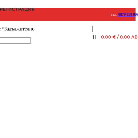
 РЕГИСТРАЦИЯ
тел.
0879 858 00
с
*
Задължително
0.00
€
/ 0.00 ЛВ