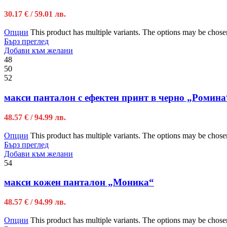
30.17
€
/ 59.01 лв.
Опции
This product has multiple variants. The options may be chose
Бърз преглед
Добави към желани
48
50
52
макси панталон с ефектен принт в черно „Ромина
48.57
€
/ 94.99 лв.
Опции
This product has multiple variants. The options may be chose
Бърз преглед
Добави към желани
54
макси кожен панталон „Моника“
48.57
€
/ 94.99 лв.
Опции
This product has multiple variants. The options may be chose