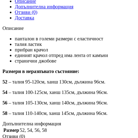
Описание
Допълнителна информация
Отзиви (0)
Доставка
Описание
панталон в големи размери с еластичност
талия ластик
прибран крачол
единият крачол отпред има лента от камъни
странични джобове
Размери в неразпънато състояние:
52
– талия 95-120см, ханш 130см, дължина 96см.
54
– талия 100-125см, ханш 135см, дължина 96см.
56
– талия 105-130см, ханш 140см, дължина 96см.
58
– талия 110-140см, ханш 145см, дължина 96см.
Допълнителна информация
Размер
52
,
54
,
56
,
58
Отзиви (0)