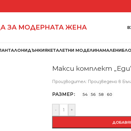
А ЗА МОДЕРНАТА ЖЕНА
В
ПАНТАЛОНИ
ДЪНКИ
ЯКЕТА
ЛЕТНИ МОДЕЛИ
НАМАЛЕНИ
БЛ
Начало
/
Комплекти
/
Макси комплек
Макси комплект „Еди
Производител: Произведено в Бъл
РАЗМЕР
54
56
58
60
-
+
ДОБАВЯ