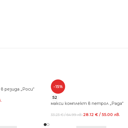
-15%
в резида „Роси“
52
.
макси комплект в петрол „Рада“
28.12
€
/ 55.00 лв.
33.23
€
/ 64.99 лв.