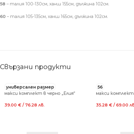
58
– талия 100-130см, ханш 155см, дължина 102см.
60
– талия 105-135см, ханш 165см, дължина 102см.
Свързани продукти
универсален размер
56
макси комплект в черно „Елия“
макси комплект 
39.00
€
/ 76.28 лв.
35.28
€
/ 69.00 лв