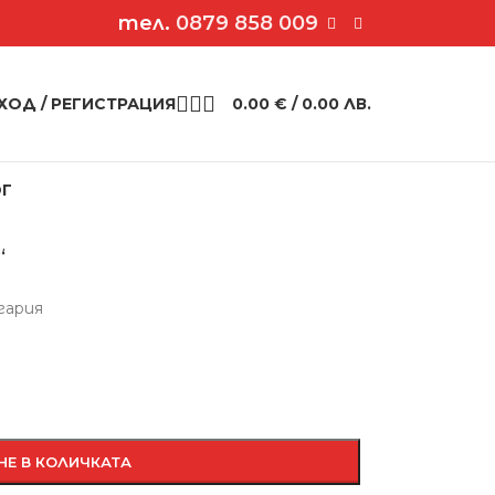
тел.
0879 858 009
ХОД / РЕГИСТРАЦИЯ
0.00
€
/ 0.00 ЛВ.
ОГ
т „Еди“
“
гария
НЕ В КОЛИЧКАТА