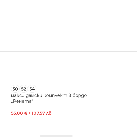
50
52
54
52
54
макси дамски комплект в бордо
макси дамска
„Ренета“
55.00
€
/ 107.5
55.00
€
/ 107.57 лв.