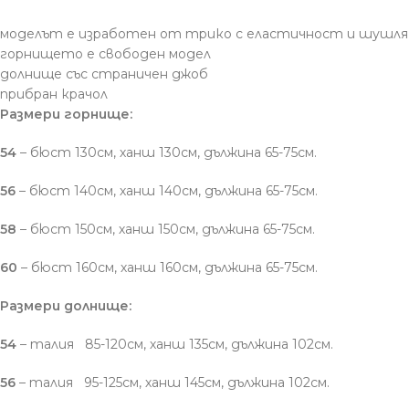
моделът е изработен от трико с еластичност и шушля
горнището е свободен модел
долнище със страничен джоб
прибран крачол
Размери горнище:
54
– бюст 130см, ханш 130см, дължина 65-75см.
56
– бюст 140см, ханш 140см, дължина 65-75см.
58
– бюст 150см, ханш 150см, дължина 65-75см.
60
– бюст 160см, ханш 160см, дължина 65-75см.
Размери долнище:
54
– талия 85-120см, ханш 135см, дължина 102см.
56
– талия 95-125см, ханш 145см, дължина 102см.