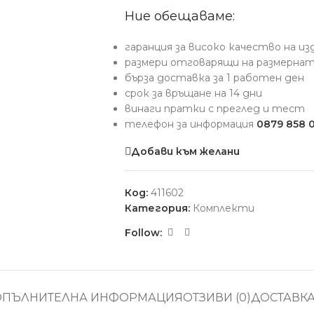
Ние обещаваме:
гаранция за високо качество на и
размери отговарящи на размерна
бърза доставка за 1 работен ден
срок за връщане на 14 дни
винаги пратки с преглед и тест
телефон за информация
0879 858 
Добави към желани
Код:
411602
Категория:
Комплекти
Follow:
ОПЪЛНИТЕЛНА ИНФОРМАЦИЯ
ОТЗИВИ (0)
ДОСТАВК