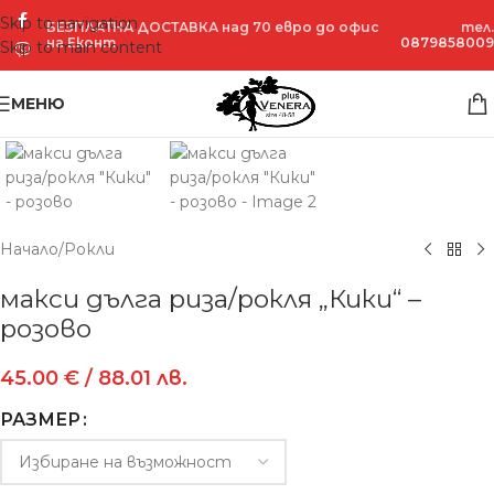
Skip to navigation
БЕЗПЛАТНА ДОСТАВКА над 70 евро до офис
тел.
на Еконт
0879858009
Skip to main content
Увеличение
МЕНЮ
Начало
/
Рокли
макси дълга риза/рокля „Кики“ –
розово
45.00
€
/ 88.01 лв.
РАЗМЕР