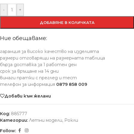
-
+
ДОБАВЯНЕ В КОЛИЧКАТА
Ние обещаваме:
гаранция за високо качество на изделията
размери отговарящи на размерната таблица
бърза доставка за 1 работен ден
срок за връщане на 14 дни
винаги пратки с преглед и тест
телефон за информация
0879 858 009
Добави към желани
Код:
885777
Категории:
Летни модели
,
Рокли
Follow: