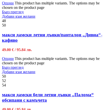
Опции
This product has multiple variants. The options may be
chosen on the product page
Бърз преглед
Добави към желани
48
50
макси дамски летни дънки/панталон „Дивна“-
кафяво
49.00
€
/ 95.84 лв.
Опции
This product has multiple variants. The options may be
chosen on the product page
Бърз преглед
Добави към желани
50
52
54
макси дамски бели летни дънки „Палома“
обсипани с камъчета
49.00
€
/ 95.84 лв.