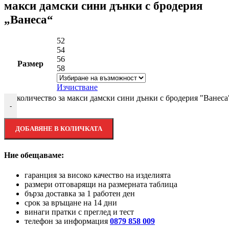
макси дамски сини дънки с бродерия
„Ванеса“
52
54
56
Размер
58
Изчистване
количество за макси дамски сини дънки с бродерия "Ванеса
-
ДОБАВЯНЕ В КОЛИЧКАТА
Ние обещаваме:
гаранция за високо качество на изделията
размери отговарящи на размерната таблица
бърза доставка за 1 работен ден
срок за връщане на 14 дни
винаги пратки с преглед и тест
телефон за информация
0879 858 009