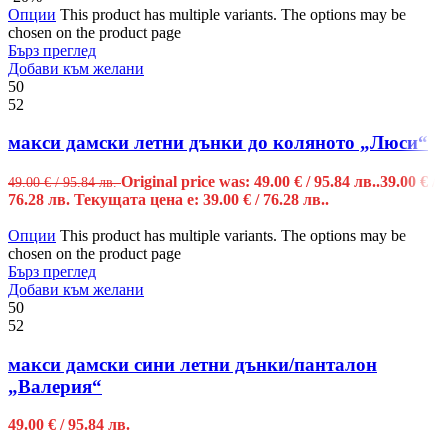
Опции
This product has multiple variants. The options may be
chosen on the product page
Бърз преглед
Добави към желани
50
52
макси дамски летни дънки до коляното „Люси“
Original price was: 49.00 € / 95.84 лв..
39.00
€
/
49.00
€
/ 95.84 лв.
76.28 лв.
Текущата цена е: 39.00 € / 76.28 лв..
Опции
This product has multiple variants. The options may be
chosen on the product page
Бърз преглед
Добави към желани
50
52
макси дамски сини летни дънки/панталон
„Валерия“
49.00
€
/ 95.84 лв.