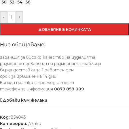
50
52
54
56
-
+
ДОБАВЯНЕ В КОЛИЧКАТА
Ние обещаваме:
гаранция за високо качество на изделията
размери отговарящи на размерната таблица
бърза доставка за 1 работен ден
срок за връщане на 14 дни
винаги пратки с преглед и тест
телефон за информация
0879 858 009
Добави към желани
Код:
854043
Категория:
Дънки