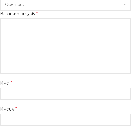
*
Вашият отзив
*
Име
*
Имейл