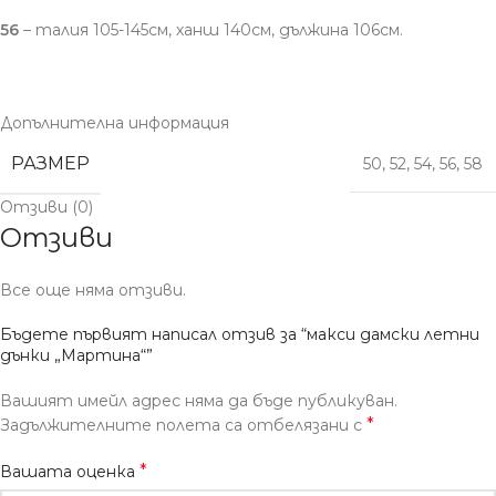
56
– талия 105-145см, ханш 140см, дължина 106см.
Допълнителна информация
РАЗМЕР
50
,
52
,
54
,
56
,
58
Отзиви (0)
Отзиви
Все още няма отзиви.
Бъдете първият написал отзив за “макси дамски летни
дънки „Мартина“”
Вашият имейл адрес няма да бъде публикуван.
*
Задължителните полета са отбелязани с
*
Вашата оценка