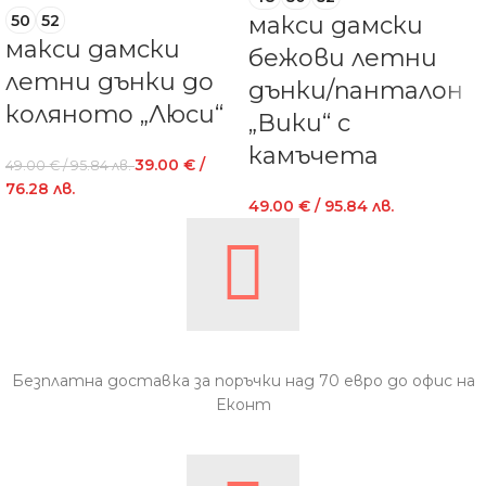
50
52
макси дамски
макси дамски
бежови летни
летни дънки до
дънки/панталон
коляното „Люси“
„Вики“ с
камъчета
39.00
€
/
49.00
€
/ 95.84 лв.
76.28 лв.
49.00
€
/ 95.84 лв.
Безплатна доставка за поръчки над 70 евро до офис на
Еконт