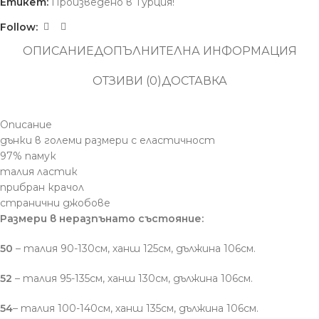
Етикет:
Произведено в Турция!
Follow:
ОПИСАНИЕ
ДОПЪЛНИТЕЛНА ИНФОРМАЦИЯ
ОТЗИВИ (0)
ДОСТАВКА
Описание
дънки в големи размери с еластичност
97% памук
талия ластик
прибран крачол
странични джобове
Размери в неразпънато състояние:
50
– талия 90-130см, ханш 125см, дължина 106см.
52
– талия 95-135см, ханш 130см, дължина 106см.
54
– талия 100-140см, ханш 135см, дължина 106см.