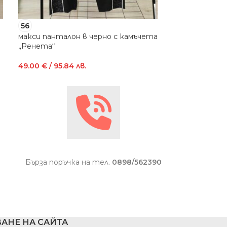
56
58
макси панталон в черно с камъчета
макси пантал
„Ренета“
камъчета „Кр
49.00
€
/ 95.84 лв.
49.00
€
/ 95.84
Бърза поръчка на тел.
0898/562390
АНЕ НА САЙТА