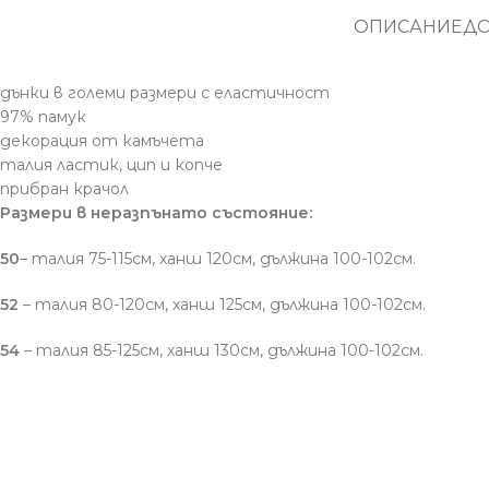
ОПИСАНИЕ
Д
дънки в големи размери с еластичност
97% памук
декорация от камъчета
талия ластик, цип и копче
прибран крачол
Размери в неразпънато състояние:
50
– талия 75-115см, ханш 120см, дължина 100-102см.
52
– талия 80-120см, ханш 125см, дължина 100-102см.
54
– талия 85-125см, ханш 130см, дължина 100-102см.