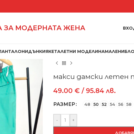
 ЗА МОДЕРНАТА ЖЕНА
ВХО
ПАНТАЛОНИ
ДЪНКИ
ЯКЕТА
ЛЕТНИ МОДЕЛИ
НАМАЛЕНИ
БЛ
Начало
/
Панталони
/
макси дамски 
макси дамски летен 
49.00
€
/ 95.84 лв.
РАЗМЕР
48
50
52
54
56
58
-
+
ДОБАВЯ