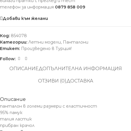
винаги пратки с преглед и тест
телефон за информация
0879 858 009
Добави към желани
Код:
854078
Категории:
Летни модели
,
Панталони
Етикет:
Произведено в Турция!
Follow:
ОПИСАНИЕ
ДОПЪЛНИТЕЛНА ИНФОРМАЦИЯ
ОТЗИВИ (0)
ДОСТАВКА
Описание
панталон в големи размери с еластичност
95% памук
талия ластик
прибран крачол