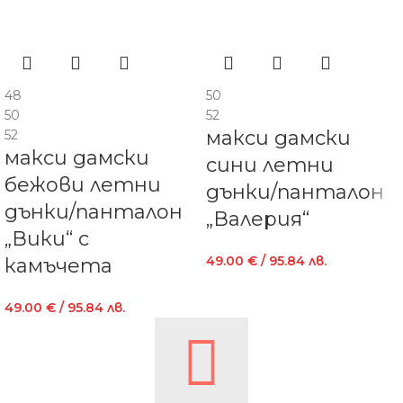
48
50
50
52
макси дамски
52
макси дамски
сини летни
бежови летни
дънки/панталон
дънки/панталон
„Валерия“
„Вики“ с
49.00
€
/ 95.84 лв.
камъчета
49.00
€
/ 95.84 лв.