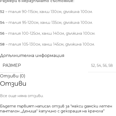
Размери в неразпънато състояние:
52
– талия 90-115см, ханш 130см, дължина 100см.
54
– талия 95-120см, ханш 135см, дължина 100см.
56
– талия 100-125см, ханш 140см, дължина 100см.
58
– талия 105-130см, ханш 145см, дължина 100см.
Допълнителна информация
РАЗМЕР
52
,
54
,
56
,
58
Отзиви (0)
Отзиви
Все още няма отзиви.
Бъдете първият написал отзив за “макси дамски летен
панталон „Деница“ капучино с декорация на крачола”