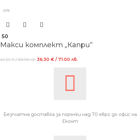
-20%
50
Макси комплект „Капри“
36.30
€
/ 71.00 лв.
45.50
€
/ 88.99 лв.
Безплатна доставка за поръчки над 70 евро до офис на
Еконт