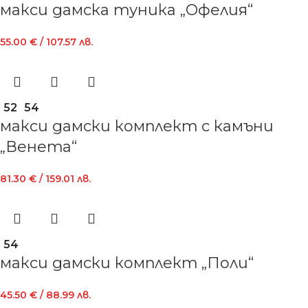
макси дамска туника „Офелия“
55.00
€
/ 107.57 лв.
52
54
макси дамски комплект с камъни
„Венета“
81.30
€
/ 159.01 лв.
54
макси дамски комплект „Поли“
45.50
€
/ 88.99 лв.