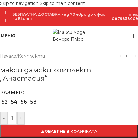
Skip to navigation
Skip to main content
БЕЗПЛАТНА ДОСТАВКА над 70 евро до офис
тел.
родадено
на Еконт
0879858009
МЕНЮ
Начало
/
Комплекти
макси дамски комплект
„Анастасия“
РАЗМЕР
52
54
56
58
-
+
ДОБАВЯНЕ В КОЛИЧКАТА