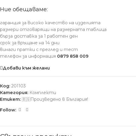
Ние обещаваме:
гаранция за високо качество на изделията
размери отговарящи на размерната таблица
бърза доставка за 1 работен ден
срок за връщане на 14 дни
винаги пратки с преглед и тест
телефон за информация
0879 858 009
Добави към желани
Код:
201103
Категория:
Комплекти
Етикет:
🇧🇬Произведено в България!
Follow: