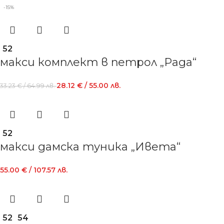
-15%
52
макси комплект в петрол „Рада“
28.12
€
/ 55.00 лв.
33.23
€
/ 64.99 лв.
52
макси дамска туника „Ивета“
55.00
€
/ 107.57 лв.
52
54