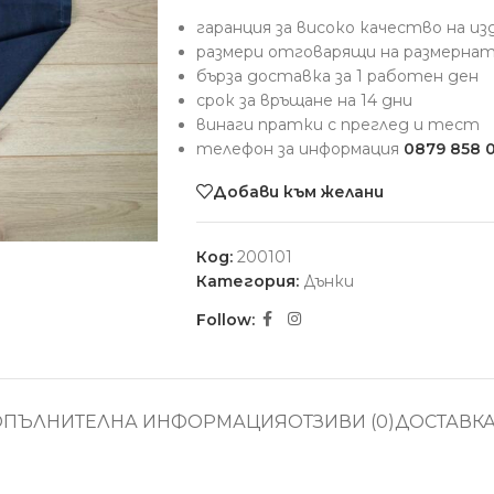
гаранция за високо качество на и
размери отговарящи на размерна
бърза доставка за 1 работен ден
срок за връщане на 14 дни
винаги пратки с преглед и тест
телефон за информация
0879 858 
Добави към желани
Код:
200101
Категория:
Дънки
Follow:
ОПЪЛНИТЕЛНА ИНФОРМАЦИЯ
ОТЗИВИ (0)
ДОСТАВК