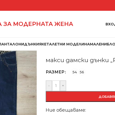
 ЗА МОДЕРНАТА ЖЕНА
ВХО
ПАНТАЛОНИ
ДЪНКИ
ЯКЕТА
ЛЕТНИ МОДЕЛИ
НАМАЛЕНИ
БЛ
Начало
/
Дънки
/
макси дамски дънки
макси дамски дънки „
РАЗМЕР
54
56
-
+
ДОБАВЯ
Ние обещаваме: