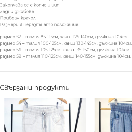
Закопчава се с копче и цип
Задни джобове
Прибран крачол
Размери в неразпънато положение:
размер 52 – талия 85-115см, ханш 125-140см, дължина 104см.
размер 54 – талия 100-125см, ханш 130-145см, дължина 104см.
размер 56 – талия 105-125см, ханш 135-150см, дължина 104см.
размер 58 – талия 110-125см, ханш 140-155см, дължина 104см.
Свързани продукти