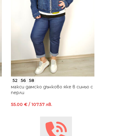
52
56
58
48
50
макси дамско дънково яке в синьо с
макси дамски
перли
„Сиси“
55.00
€
/ 107.57 лв.
49.00
€
/ 95.84