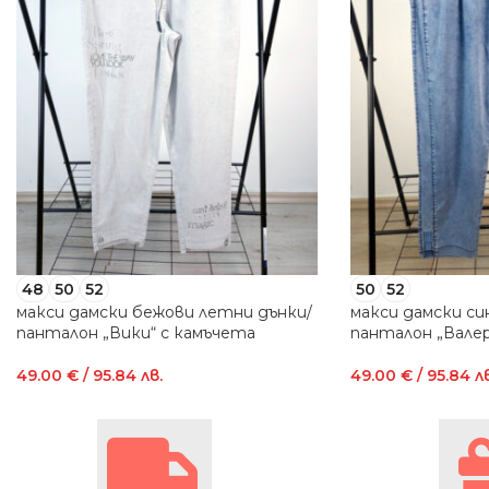
48
50
52
50
52
макси дамски бежови летни дънки/
макси дамски си
панталон „Вики“ с камъчета
панталон „Валер
49.00
€
/ 95.84 лв.
49.00
€
/ 95.84 лв