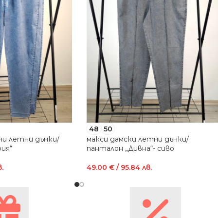
48
50
ни летни дънки/
макси дамски летни дънки/
ия“
панталон „Дивна“- сиво
.
49.00
€
/ 95.84 лв.