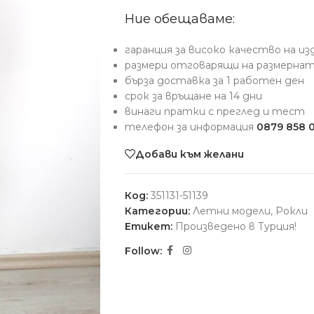
Ние обещаваме:
гаранция за високо качество на и
размери отговарящи на размерна
бърза доставка за 1 работен ден
срок за връщане на 14 дни
винаги пратки с преглед и тест
телефон за информация
0879 858 
Добави към желани
Код:
351131-51139
Категории:
Летни модели
,
Рокли
Етикет:
Произведено в Турция!
Follow: