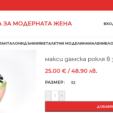
 ЗА МОДЕРНАТА ЖЕНА
ВХО
ПАНТАЛОНИ
ДЪНКИ
ЯКЕТА
ЛЕТНИ МОДЕЛИ
НАМАЛЕНИ
БЛ
Начало
/
Рокли
/
макси дамска рокля
макси дамска рокля в 
25.00
€
/ 48.90 лв.
РАЗМЕР
52
-
+
ДОБАВЯ