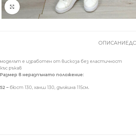
Увеличение
ОПИСАНИЕ
Д
моделът е изработен от вискоза без еластичност
къс ръкав
Размер в неразпънато положение:
52 –
бюст 130, ханш 130, дължина 115см
.