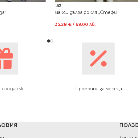
52
за“
макси дълга рокля „Стефи“
35.28
€
/ 69.00 лв.
за подарък
Промоции за месеца
ЛОВИЯ
ПОЛЗВ