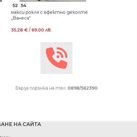
52
54
54
56
макси рокля с ефектно деколте
макси рокля „
„Ванеса“
35.28
€
/ 69.00
35.28
€
/ 69.00 лв.
Бърза поръчка на тел.
0898/562390
АНЕ НА САЙТА