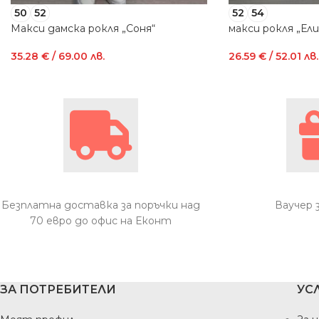
50
52
52
54
Макси дамска рокля „Соня“
макси рокля „Ели
35.28
€
/ 69.00 лв.
26.59
€
/ 52.01 лв.
Безплатна доставка за поръчки над
Ваучер 
70 евро до офис на Еконт
ЗА ПОТРЕБИТЕЛИ
УС