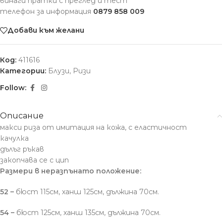
винаги пратки с преглед и тест
телефон за информация
0879 858 009
Добави към желани
Код:
411616
Категории:
Блузи
,
Ризи
Follow:
Описание
макси риза от имитация на кожа, с еластичност
качулка
дълъг ръкав
закопчава се с цип
Размери в неразпънато положение:
52 –
бюст 115см, ханш 125см, дължина 70см.
54 –
бюст 125см, ханш 135см, дължина 70см.