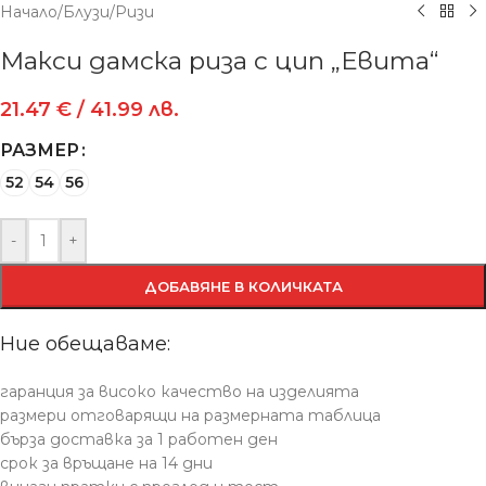
Начало
/
Блузи
/
Ризи
Макси дамска риза с цип „Евита“
21.47
€
/ 41.99 лв.
РАЗМЕР
52
54
56
-
+
ДОБАВЯНЕ В КОЛИЧКАТА
Ние обещаваме:
гаранция за високо качество на изделията
размери отговарящи на размерната таблица
бърза доставка за 1 работен ден
срок за връщане на 14 дни