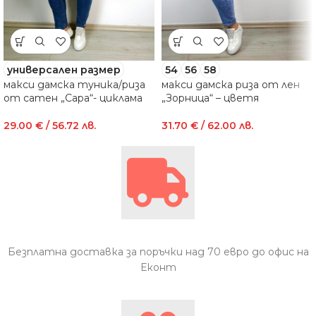
универсален размер
54
56
58
макси дамска туника/риза
макси дамска риза от лен
от сатен „Сара“- циклама
„Зорница“ – цветя
29.00
€
/ 56.72 лв.
31.70
€
/ 62.00 лв.
Безплатна доставка за поръчки над 70 евро до офис на
Еконт