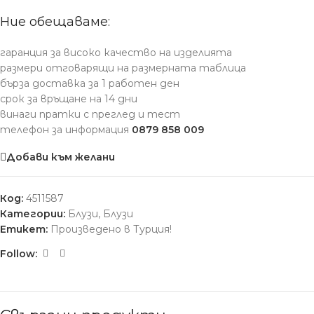
Ние обещаваме:
гаранция за високо качество на изделията
размери отговарящи на размерната таблица
бърза доставка за 1 работен ден
срок за връщане на 14 дни
винаги пратки с преглед и тест
телефон за информация
0879 858 009
Добави към желани
Код:
4511587
Категории:
Блузи
,
Блузи
Етикет:
Произведено в Турция!
Follow: