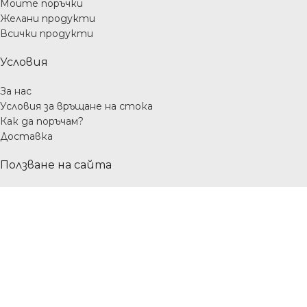
Моите поръчки
Желани продукти
Всички продукти
Условия
За нас
Условия за връщане на стока
Как да поръчам?
Доставка
Ползване на сайта
Лични данни
Условия за ползване
Правила за бисквитките
Използването на бисквитки подобрява
потребителското преживяване на нашия сайт. С
браузването в сайта, Вие се съгласявате с използването
им.
Повече информация
ПРИЕМАМ
Търсене