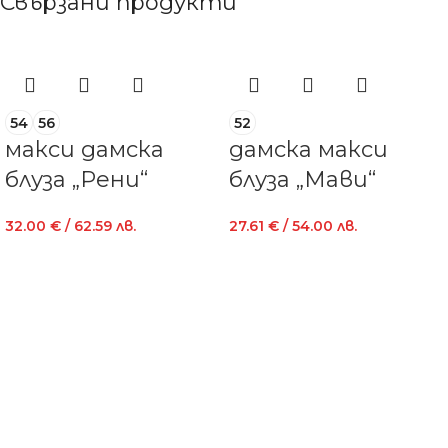
Свързани продукти
54
56
52
макси дамска
дамска макси
блуза „Рени“
блуза „Мави“
32.00
€
/ 62.59 лв.
27.61
€
/ 54.00 лв.