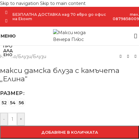
Skip to navigation
Skip to main content
БЕЗПЛАТНА ДОСТАВКА над 70 евро до офис
тел.
на Еконт
0879858009
Увеличение
МЕНЮ
ПРО
ДАД
ЕНО
Начало
/
Блузи
/
Блузи
макси дамска блуза с камъчета
„Елина“
РАЗМЕР
52
54
56
-
+
ДОБАВЯНЕ В КОЛИЧКАТА