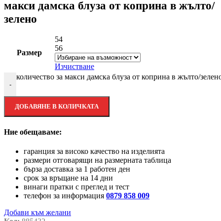
макси дамска блуза от коприна в жълто/
зелено
54
56
Размер
Изчистване
количество за макси дамска блуза от коприна в жълто/зелен
-
ДОБАВЯНЕ В КОЛИЧКАТА
Ние обещаваме:
гаранция за високо качество на изделията
размери отговарящи на размерната таблица
бърза доставка за 1 работен ден
срок за връщане на 14 дни
винаги пратки с преглед и тест
телефон за информация
0879 858 009
Добави към желани