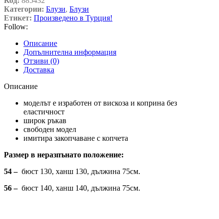
Код:
885432
Категории:
Блузи
,
Блузи
Етикет:
Произведено в Турция!
Follow:
Описание
Допълнителна информация
Отзиви (0)
Доставка
Описание
моделът е изработен от вискоза и коприна без
еластичност
широк ръкав
свободен модел
имитира закопчаване с копчета
Размер в неразпънато положение:
54 –
бюст 130, ханш 130, дължина 75см.
56 –
бюст 140, ханш 140, дължина 75см.