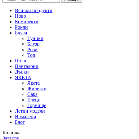
Всички продукти
Ново
Комплекти
Рокли
Блузи
Туники
Блузи
Ризи
Топ
Поли
Панталони
Дънки
ЯКЕТА
Якета
Жилетки
Сака
Елеци
Горнище
Летни модели
Намалени
Блог
Количка
Затвори