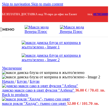
Skip to navigation
Skip to main content
БЕЗПЛАТНА ДОСТАВКА над 70 евро до офис на Еконт
тел.
0879858009
МЕНЮ
Продадено
Увеличение
Начало
/
Блузи
/
Блузи
дамско макси сако в цвят фуксия "Албена"
36.00
€
/ 70.41 лв.
Back to products
макси рокля "Хилда"- тъмно син цвят
52.00
€
/ 101.70 лв.