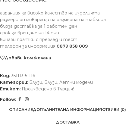
гаранция за високо качество на изделията
размери отговарящи на размерната таблица
бърза доставка за 1 работен ден
срок за връщане на 14 дни
винаги пратки с преглед и тест
телефон за информация
0879 858 009
Добави към желани
Код:
351113-51116
Категории:
Блузи
,
Блузи
,
Летни модели
Етикет:
Произведено в Турция!
Follow:
ОПИСАНИЕ
ДОПЪЛНИТЕЛНА ИНФОРМАЦИЯ
ОТЗИВИ (0)
ДОСТАВКА