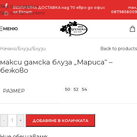
Skip to navigation
ПРО
БЕЗПЛАТНА ДОСТАВКА над 70 евро до офис
тел.
ДАД
на Еконт
0879858009
Skip to main content
ЕНО
МЕНЮ
Начало
/
Блузи
/
Блузи
Back to products
макси дамска блуза „Мариса“ –
бежово
50
52
54
РАЗМЕР
-
+
ДОБАВЯНЕ В КОЛИЧКАТА
Ние обещаваме: