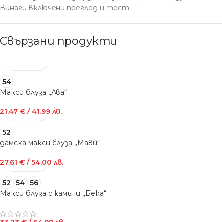
Винаги включени преглед и тест.
Свързани продукти
54
Макси блуза „Ава“
21.47
€
/ 41.99 лв.
52
дамска макси блуза „Мави“
27.61
€
/ 54.00 лв.
52
54
56
Макси блуза с камъни „Бека“