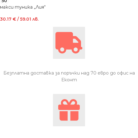
50
макси туника „Лия“
30.17
€
/ 59.01 лв.
Безплатна доставка за поръчки над 70 евро до офис на
Еконт