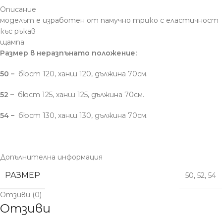
Описание
моделът е изработен от памучно трико с еластичност
къс ръкав
щампа
Размер в неразпънато положение:
50 –
бюст 120, ханш 120, дължина 70см.
52 –
бюст 125, ханш 125, дължина 70см.
54 –
бюст 130, ханш 130, дължина 70см.
Допълнителна информация
РАЗМЕР
50
,
52
,
54
Отзиви (0)
Отзиви