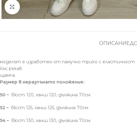
Увеличение
ОПИСАНИЕ
Д
моделът е изработен от памучно трико с еластичност
къс ръкав
щампа
Размер в неразпънато положение:
50 –
бюст 120, ханш 120, дължина 70см.
52 –
бюст 125, ханш 125, дължина 70см.
54 –
бюст 130, ханш 130, дължина 70см.