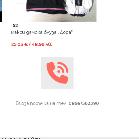
52
54
макси дамска блуза „Дора“
макси блуза с
25.05
€
/ 48.99 лв.
24.03
€
/ 47.00
Бърза поръчка на тел.
0898/562390