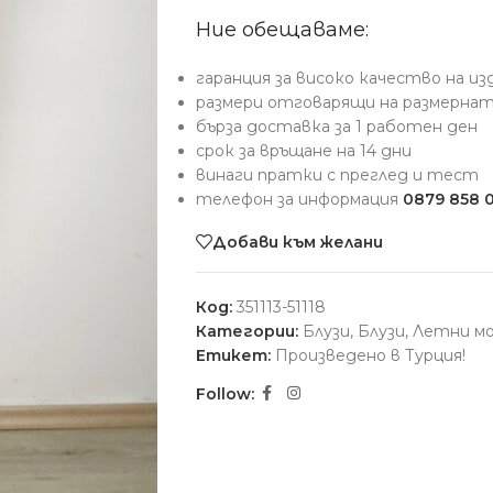
Ние обещаваме:
гаранция за високо качество на и
размери отговарящи на размерна
бърза доставка за 1 работен ден
срок за връщане на 14 дни
винаги пратки с преглед и тест
телефон за информация
0879 858 
Добави към желани
Код:
351113-51118
Категории:
Блузи
,
Блузи
,
Летни м
Етикет:
Произведено в Турция!
Follow: