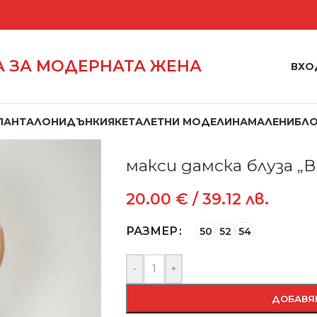
 ЗА МОДЕРНАТА ЖЕНА
ВХО
ПАНТАЛОНИ
ДЪНКИ
ЯКЕТА
ЛЕТНИ МОДЕЛИ
НАМАЛЕНИ
БЛ
Начало
/
Блузи
/
Блузи
/
макси дамска 
макси дамска блуза „В
20.00
€
/ 39.12 лв.
РАЗМЕР
50
52
54
-
+
ДОБАВЯ