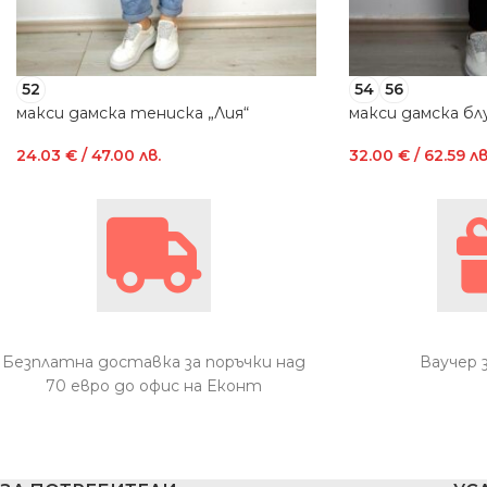
52
54
56
макси дамска тениска „Лия“
макси дамска блу
24.03
€
/ 47.00 лв.
32.00
€
/ 62.59 лв
Безплатна доставка за поръчки над
Ваучер 
70 евро до офис на Еконт