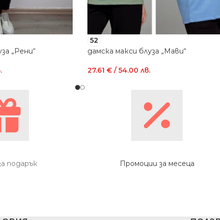
52
за „Рени“
дамска макси блуза „Мави“
.
27.61
€
/ 54.00 лв.
за подарък
Промоции за месеца