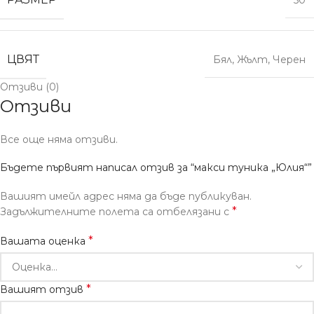
50
ЦВЯТ
Бял
,
Жълт
,
Черен
Отзиви (0)
Отзиви
Все още няма отзиви.
Бъдете първият написал отзив за “макси туника „Юлия“”
Вашият имейл адрес няма да бъде публикуван.
*
Задължителните полета са отбелязани с
*
Вашата оценка
*
Вашият отзив