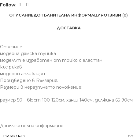
Follow:
ОПИСАНИЕ
ДОПЪЛНИТЕЛНА ИНФОРМАЦИЯ
ОТЗИВИ (0)
ДОСТАВКА
Описание
модерна дамска туника
моделът е изработен от трико с еластан
къс ръкав
модерни апликации
Произведено в България.
Размери в неразпънато положение:
размер 50 – бюст 100-120см, ханш 140см, дължина 65-90см.
Допълнителна информация
РАЗМЕР