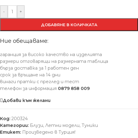
-
+
ДОБАВЯНЕ В КОЛИЧКАТА
Ние обещаваме:
гаранция за високо качество на изделията
размери отговарящи на размерната таблица
бърза доставка за 1 работен ден
срок за връщане на 14 дни
винаги пратки с преглед и тест
телефон за информация
0879 858 009
Добави към желани
Код:
200324
Категории:
Блузи
,
Летни модели
,
Туники
Етикет:
Произведено в Турция!