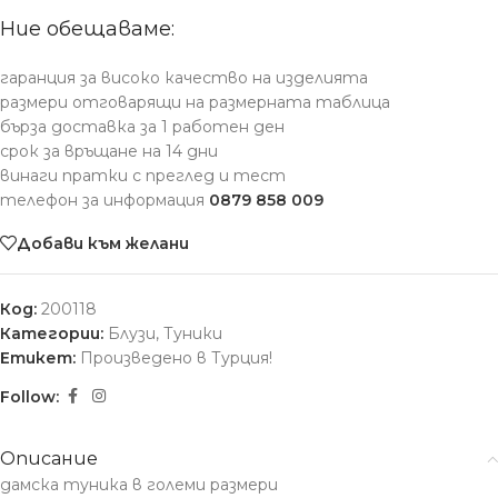
Ние обещаваме:
гаранция за високо качество на изделията
размери отговарящи на размерната таблица
бърза доставка за 1 работен ден
срок за връщане на 14 дни
винаги пратки с преглед и тест
телефон за информация
0879 858 009
Добави към желани
Код:
200118
Категории:
Блузи
,
Туники
Етикет:
Произведено в Турция!
Follow:
Описание
дамска туника в големи размери