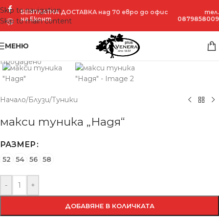
Skip to navigation
БЕЗПЛАТНА ДОСТАВКА над 70 евро до офис
тел.
на Еконт
0879858009
Skip to main content
Увеличение
МЕНЮ
Продадено
Начало
/
Блузи
/
Туники
макси туника „Надя“
РАЗМЕР
52
54
56
58
-
+
ДОБАВЯНЕ В КОЛИЧКАТА