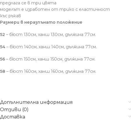
предлага се в три цвята
моделът е изработен от трико с еластичност
къс ръкав
Размери в неразпънато положение
52
– бюст 130см, ханш 130см, дължина 77см.
54
– бюст 140см, ханш 140см, дължина 77см.
56
– бюст 150см, ханш 150см, дължина 77см.
58
– бюст 160см, ханш 160см, дължина 77см.
Допълнителна информация
Отзиви (0)
Доставка