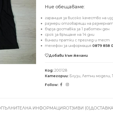
Ние обещаваме:
гаранция за високо качество на и
размери отговарящи на размерна
бърза доставка за 1 работен ден
срок за връщане на 14 дни
винаги пратки с преглед и тест
телефон за информация
0879 858 
Добави към желани
Код:
200128
Категории:
Блузи
,
Летни модели
,
Follow:
ОПЪЛНИТЕЛНА ИНФОРМАЦИЯ
ОТЗИВИ (0)
ДОСТАВК