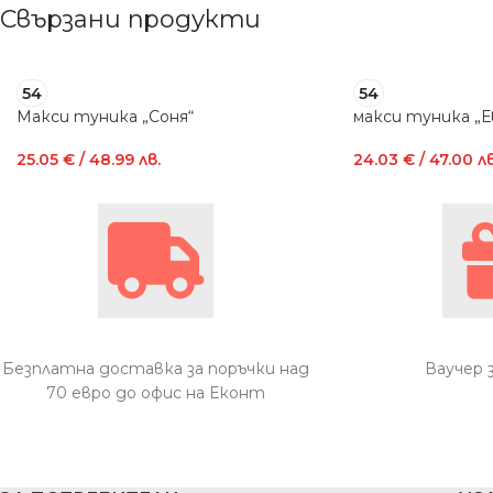
Свързани продукти
54
54
Макси туника „Соня“
макси туника „Е
25.05
€
/ 48.99 лв.
24.03
€
/ 47.00 лв
Безплатна доставка за поръчки над
Ваучер 
70 евро до офис на Еконт