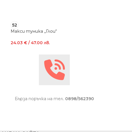
52
50
Макси туника „Глои“
Макси туника
24.03
€
/ 47.00 лв.
24.03
€
/ 47.00
Бърза поръчка на тел.
0898/562390