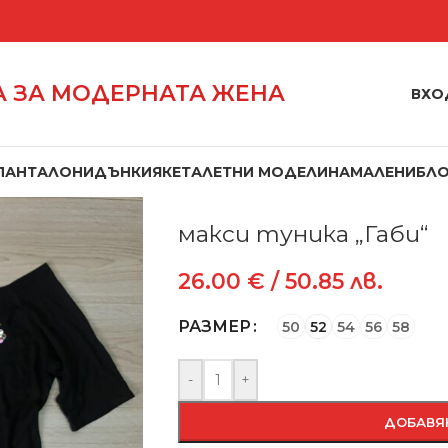
 ЗА МОДЕРНАТА ЖЕНА
ВХО
ПАНТАЛОНИ
ДЪНКИ
ЯКЕТА
ЛЕТНИ МОДЕЛИ
НАМАЛЕНИ
БЛ
Начало
/
Блузи
/
Туники
/
макси туника
макси туника „Габи“
26.00
€
/ 50.85 лв.
РАЗМЕР
50
52
54
56
58
-
+
ДОБАВЯ