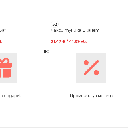
52
ва“
макси туника „Жанет“
.
21.47
€
/ 41.99 лв.
за подарък
Промоции за месеца