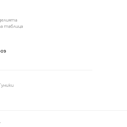
зделията
та таблица
009
Туники
А