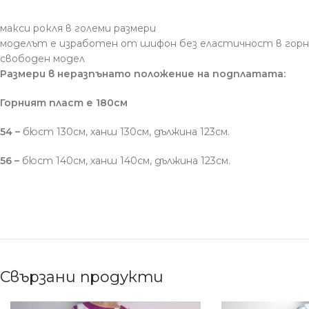
макси рокля в големи размери
моделът е изработен от шифон без еластичност в гор
свободен модел
Размери в неразпънато положение на подплатата:
Горният пласт е 180см
54 –
бюст 130см, ханш 130см, дължина 123см.
56 –
бюст 140см, ханш 140см, дължина 123см.
Свързани продукти