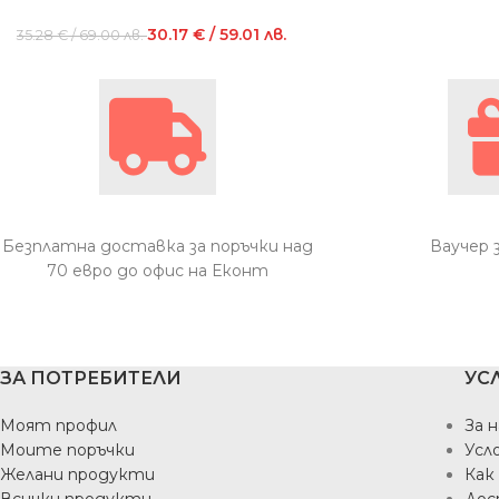
30.17
€
/ 59.01 лв.
35.28
€
/ 69.00 лв.
Безплатна доставка за поръчки над
Ваучер 
70 евро до офис на Еконт
ЗА ПОТРЕБИТЕЛИ
УС
Моят профил
За н
Моите поръчки
Усл
Желани продукти
Как