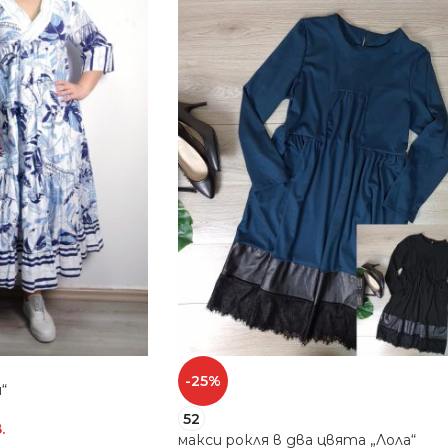
-25%
“
52
.
макси рокля в два цвята „Лола“