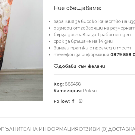
Ние обещаваме:
гаранция за високо качество на и
размери отговарящи на размерна
бърза доставка за 1 работен ден
срок за връщане на 14 дни
винаги пратки с преглед и тест
телефон за информация
0879 858 
Добави към желани
Код:
885438
Категория:
Рокли
Follow:
ОПЪЛНИТЕЛНА ИНФОРМАЦИЯ
ОТЗИВИ (0)
ДОСТАВК