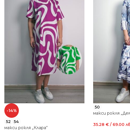
50
-14%
макси рокля „Дея
52
54
35.28
€
/ 69.00 лв
макси рокля „Клара“