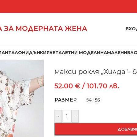
 ЗА МОДЕРНАТА ЖЕНА
ВХО
ПАНТАЛОНИ
ДЪНКИ
ЯКЕТА
ЛЕТНИ МОДЕЛИ
НАМАЛЕНИ
БЛ
Начало
/
Рокли
/
макси рокля „Хилда
макси рокля „Хилда“-
52.00
€
/ 101.70 лв.
РАЗМЕР
54
56
-
+
ДОБАВЯ