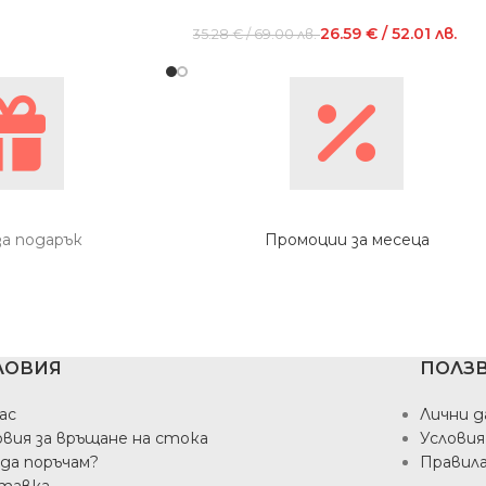
26.59
€
/ 52.01 лв.
35.28
€
/ 69.00 лв.
за подарък
Промоции за месеца
ЛОВИЯ
ПОЛЗВ
ас
Лични д
овия за връщане на стока
Условия
 да поръчам?
Правил