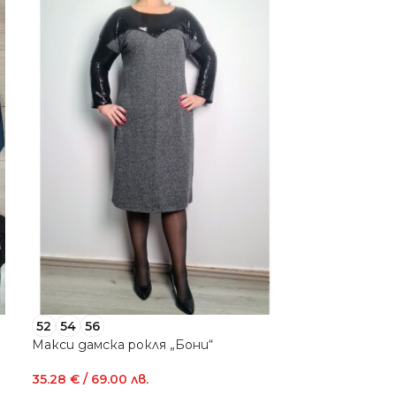
52
54
56
50
52
Макси дамска рокля „Бони“
макси рокля „
35.28
€
/ 69.00 лв.
35.28
€
/ 69.00