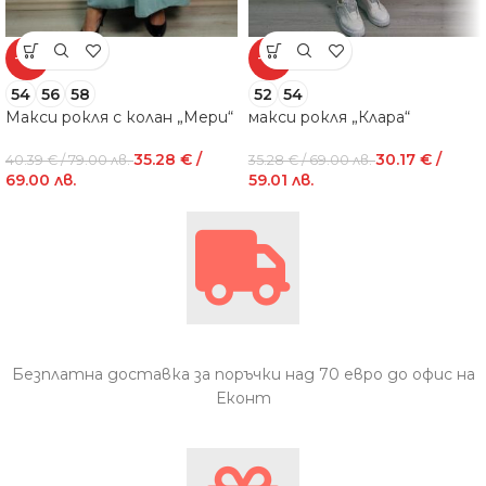
-13%
-14%
54
56
58
52
54
Макси рокля с колан „Мери“
макси рокля „Клара“
35.28
€
/
30.17
€
/
40.39
€
/ 79.00 лв.
35.28
€
/ 69.00 лв.
69.00 лв.
59.01 лв.
Безплатна доставка за поръчки над 70 евро до офис на
Еконт