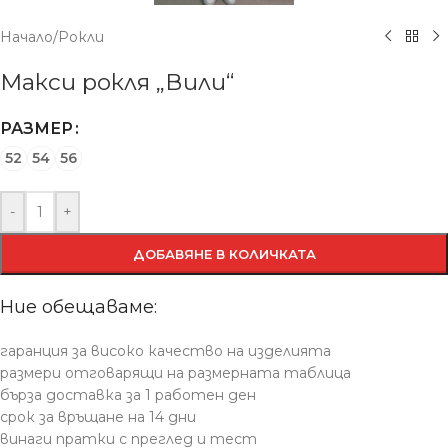
Начало
/
Рокли
Макси рокля „Вили“
РАЗМЕР
52
54
56
-
+
ДОБАВЯНЕ В КОЛИЧКАТА
Ние обещаваме:
гаранция за високо качество на изделията
размери отговарящи на размерната таблица
бърза доставка за 1 работен ден
срок за връщане на 14 дни
винаги пратки с преглед и тест