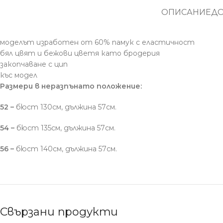
ОПИСАНИЕ
Д
моделът изработен от 60% памук с еластичност
бял цвят и бежови цветя като бродерия
закопчаване с цип
къс модел
Размери в неразпънато положение:
52 –
бюст 130см, дължина 57см.
54 –
бюст 135см, дължина 57см.
56 –
бюст 140см, дължина 57см.
Свързани продукти