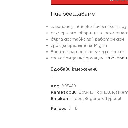
Ние обещаваме:
гаранция за високо качество на и
размери отговарящи на размерна
бърза доставка за 1 работен ден
срок за връщане на 14 дни
винаги пратки с преглед и тест
телефон за информация
0879 858 
Добави към желани
Код:
885419
Категории:
Връхни
,
Горнище
,
Якет
Етикет:
Произведено в Турция!
Follow: