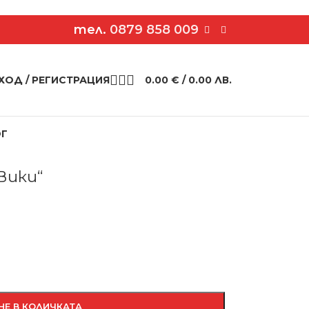
тел.
0879 858 009
ХОД / РЕГИСТРАЦИЯ
0.00
€
/ 0.00 ЛВ.
ОГ
тно яке „Вики“
Вики“
НЕ В КОЛИЧКАТА