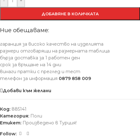
-
+
ДОБАВЯНЕ В КОЛИЧКАТА
Ние обещаваме:
гаранция за високо качество на изделията
размери отговарящи на размерната таблица
бърза доставка за 1 работен ден
срок за връщане на 14 дни
винаги пратки с преглед и тест
телефон за информация
0879 858 009
Добави към желани
Код:
885141
Категория:
Поли
Етикет:
Произведено в Турция!
Follow: