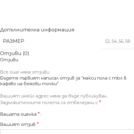
Допълнителна информация
РАЗМЕР
52
,
54
,
56
,
58
Отзиви (0)
Отзиви
Все още няма отзиви.
Бъдете първият написал отзив за “макси пола с тюл в
кафяво на бежови точки”
Вашият имейл адрес няма да бъде публикуван.
*
Задължителните полета са отбелязани с
*
Вашата оценка
*
Вашият отзив