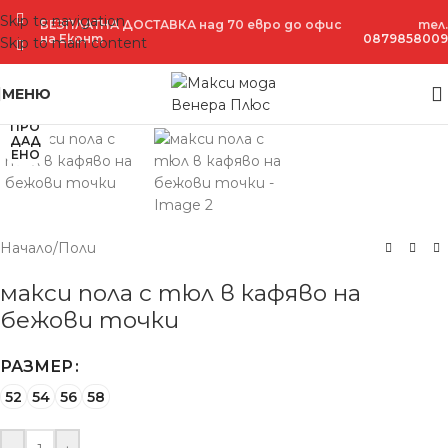
Skip to navigation
БЕЗПЛАТНА ДОСТАВКА над 70 евро до офис
тел.
на Еконт
0879858009
Skip to main content
Увеличение
МЕНЮ
ПРО
ДАД
ЕНО
Начало
/
Поли
макси пола с тюл в кафяво на
бежови точки
РАЗМЕР
52
54
56
58