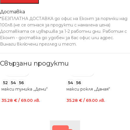
Доставка
*БЕЗПЛАТНА ДОСТАВКА до офис на Еконт за поръчки над
100лв.(не се отнася за продукти с намалена цена)
Доставката се извършва за 1-2 работни дни. Работим с
Еконт - доставка до удобен за вас офис или адрес.
Винаги включени преглед и тест.
Свързани продукти
52
54
56
54
56
макси туника „Дени“
макси рокля „Даная“
35.28
€
/ 69.00 лв.
35.28
€
/ 69.00 лв.