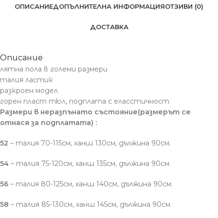
ОПИСАНИЕ
ДОПЪЛНИТЕЛНА ИНФОРМАЦИЯ
ОТЗИВИ (0)
ДОСТАВКА
Описание
лятна пола в големи размери
талия ластик
разкроен модел
горен пласт тюл, подплата с еласстичност
Размери в неразпънато състояние(размерът се
отнася за подплатата) :
52
– талия 70-115см, ханш 130см, дължина 90см.
54
– талия 75-120см, ханш 135см, дължина 90см.
56
– талия 80-125см, ханш 140см, дължина 90см.
58
– талия 85-130см, ханш 145см, дължина 90см.