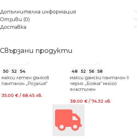
Допълнителна информация
Отзиви (0)
Доставка
Свързани продукти
50
52
54
48
52
56
58
макси летен дънков
макси дамски панталон в
панталон „Розалия“
черно „Бояна“ много
еластичен
35.00
€
/ 68.45 лв.
38.00
€
/ 74.32 лв.