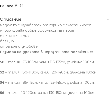
Follow:
Описание
моделът е изработен от трико с еластичност
много хубава добре оформяща материя
талия с ластик
без цип
странични джобове
Размери на дрехата в неразпънато положение:
50
– талия 75-105см, ханш 115-135см, дължина 100см.
52
– талия 80-110см, ханш 120-140см, дължина 100см.
54
– талия 85-115см, ханш 125-145см, дължина 100см.
56
– талия 90-120см, ханш 130-150см, дължина 100см.