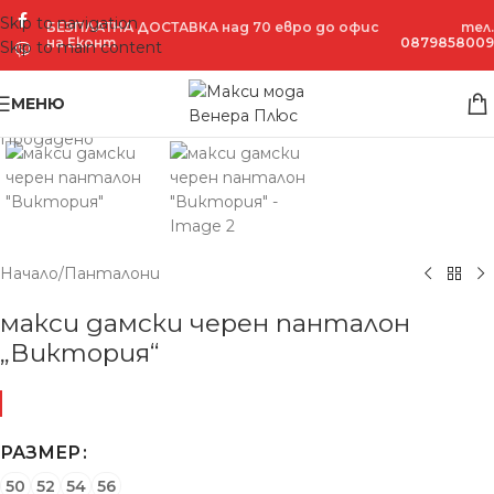
Skip to navigation
БЕЗПЛАТНА ДОСТАВКА над 70 евро до офис
тел.
на Еконт
0879858009
Skip to main content
Увеличение
МЕНЮ
Продадено
Начало
/
Панталони
макси дамски черен панталон
„Виктория“
РАЗМЕР
50
52
54
56