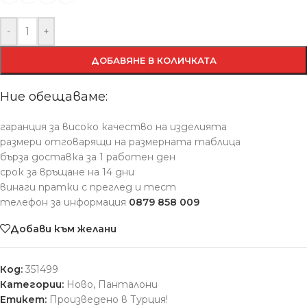
-
+
ДОБАВЯНЕ В КОЛИЧКАТА
Ние обещаваме:
гаранция за високо качество на изделията
размери отговарящи на размерната таблица
бърза доставка за 1 работен ден
срок за връщане на 14 дни
винаги пратки с преглед и тест
телефон за информация
0879 858 009
Добави към желани
Код:
351499
Категории:
Ново
,
Панталони
Етикет:
Произведено в Турция!