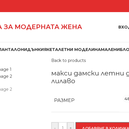
 ЗА МОДЕРНАТА ЖЕНА
ВХО
ПАНТАЛОНИ
ДЪНКИ
ЯКЕТА
ЛЕТНИ МОДЕЛИ
НАМАЛЕНИ
БЛ
Начало
/
Дънки
/
макси дамски летни
Back to products
макси дамски летни 
лилаво
4
РАЗМЕР
-
+
ДОБАВЯНЕ В КОЛИЧК