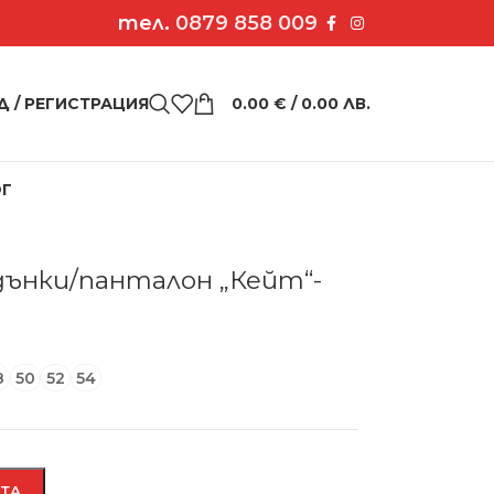
тел.
0879 858 009
Д / РЕГИСТРАЦИЯ
0.00
€
/ 0.00 ЛВ.
ОГ
 дънки/панталон „Кейт“- лилаво
дънки/панталон „Кейт“-
8
50
52
54
АТА