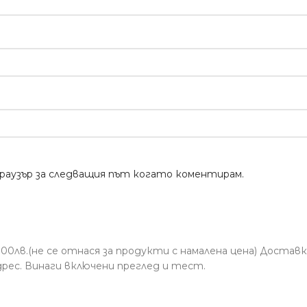
браузър за следващия път когато коментирам.
0лв.(не се отнася за продукти с намалена цена) Доставк
дрес. Винаги включени преглед и тест.