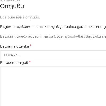
Отзиви
Все още няма отзиви.
Бъдете първият написал отзив за “макси дамски летни д
Вашият имейл адрес няма да бъде публикуван.
Задължите
*
Вашата оценка
*
Вашият отзив