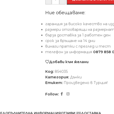
Ние обещаваме:
гаранция за високо качество на и
размери отговарящи на размерна
бърза доставка за 1 работен ден
срок за връщане на 14 дни
винаги пратки с преглед и тест
телефон за информация
0879 858 
Добави към желани
Код:
854035
Категория:
Дънки
Етикет:
Произведено в Турция!
Follow:
Е
ДОПЪЛНИТЕЛНА ИНФОРМАЦИЯ
ОТЗИВИ (0)
ДОСТАВКА