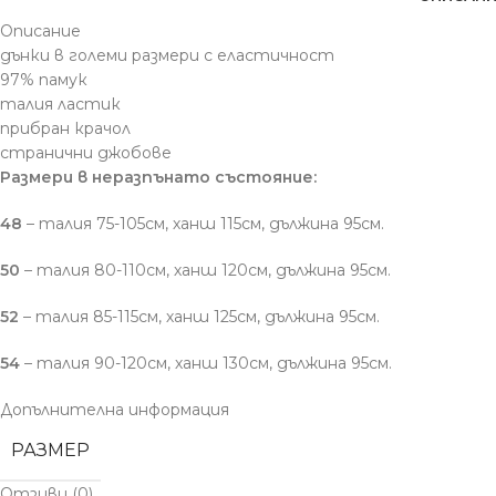
Описание
дънки в големи размери с еластичност
97% памук
талия ластик
прибран крачол
странични джобове
Размери в неразпънато състояние:
48
– талия 75-105см, ханш 115см, дължина 95см.
50
– талия 80-110см, ханш 120см, дължина 95см.
52
– талия 85-115см, ханш 125см, дължина 95см.
54
– талия 90-120см, ханш 130см, дължина 95см.
Допълнителна информация
РАЗМЕР
Отзиви (0)