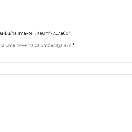
ънки/панталон „Кейт“- лилаво”
*
лните полета са отбелязани с