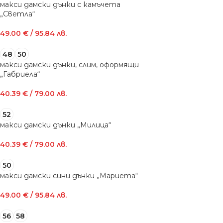
макси дамски дънки с камъчета
„Светла“
49.00
€
/ 95.84 лв.
48
50
макси дамски дънки, слим, оформящи
„Габриела“
40.39
€
/ 79.00 лв.
52
макси дамски дънки „Милица“
40.39
€
/ 79.00 лв.
50
макси дамски сини дънки „Мариета“
49.00
€
/ 95.84 лв.
56
58