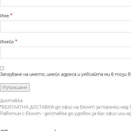
*
Име
*
Имейл
Запазване на името, имейл адреса и уебсайта ми в този 
Доставка
*БЕЗПЛАТНА ДОСТАВКА до офис на Еконт за поръчки над 10
Работим с Еконт - доставка до удобен за вас офис или а