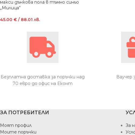
макси дънкова пола в тъмно синьо
„Милица“
45.00
€
/ 88.01 лв.
Безплатна доставка за поръчки над
Ваучер 
70 евро до офис на Еконт
ЗА ПОТРЕБИТЕЛИ
УС
Моят профил
За н
Моите поръчки
Усл