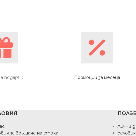
за подарък
Промоции за месеца
ЛОВИЯ
ПОЛЗВ
ас
Лични д
овия за връщане на стока
Условия