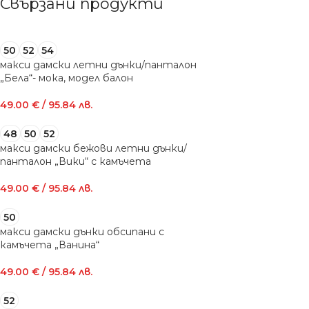
Свързани продукти
50
52
54
макси дамски летни дънки/панталон
„Бела“- мока, модел балон
49.00
€
/ 95.84 лв.
48
50
52
макси дамски бежови летни дънки/
панталон „Вики“ с камъчета
49.00
€
/ 95.84 лв.
50
макси дамски дънки обсипани с
камъчета „Ванина“
49.00
€
/ 95.84 лв.
52