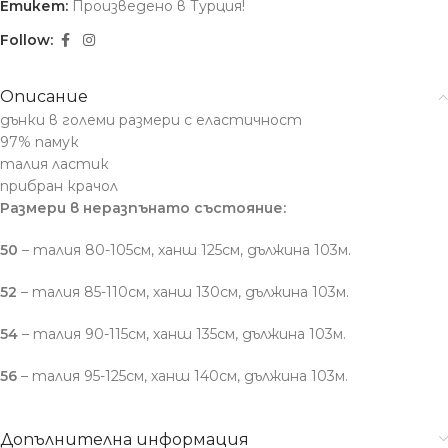
Етикет:
Произведено в Турция!
Follow:
Описание
дънки в големи размери с еластичност
97% памук
талия ластик
прибран крачол
Размери в неразпънато състояние:
50
– талия 80-105см, ханш 125см, дължина 103м.
52
– талия 85-110см, ханш 130см, дължина 103м.
54
– талия 90-115см, ханш 135см, дължина 103м.
56
– талия 95-125см, ханш 140см, дължина 103м.
Допълнителна информация