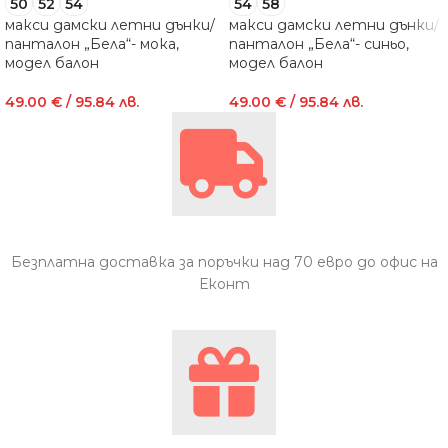
50
52
54
54
58
макси дамски летни дънки/
макси дамски летни дънки/
панталон „Бела“- мока,
панталон „Бела“- синьо,
модел балон
модел балон
49.00
€
/ 95.84 лв.
49.00
€
/ 95.84 лв.
Безплатна доставка за поръчки над 70 евро до офис на
Еконт