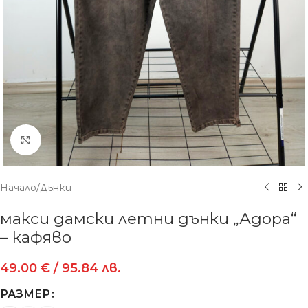
Увеличение
Начало
/
Дънки
макси дамски летни дънки „Адора“
– кафяво
49.00
€
/ 95.84 лв.
РАЗМЕР