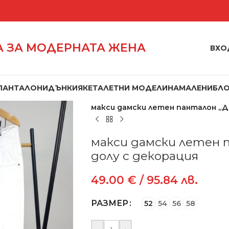
 ЗА МОДЕРНАТА ЖЕНА
ВХО
ПАНТАЛОНИ
ДЪНКИ
ЯКЕТА
ЛЕТНИ МОДЕЛИ
НАМАЛЕНИ
БЛ
Начало
/
Панталони
/
макси дамски летен панталон „Де
макси дамски летен п
долу с декорация
49.00
€
/ 95.84 лв.
РАЗМЕР
52
54
56
58