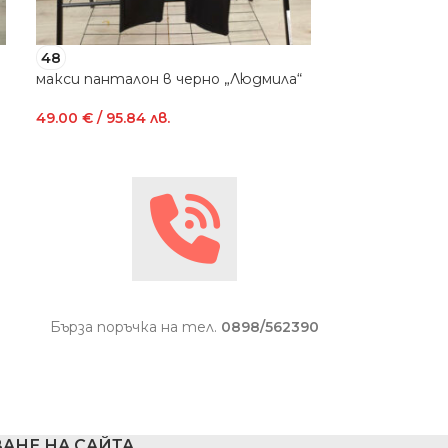
48
56
макси панталон в черно „Людмила“
макси пантал
„Ренета“
49.00
€
/ 95.84 лв.
49.00
€
/ 95.84
Бърза поръчка на тел.
0898/562390
АНЕ НА САЙТА