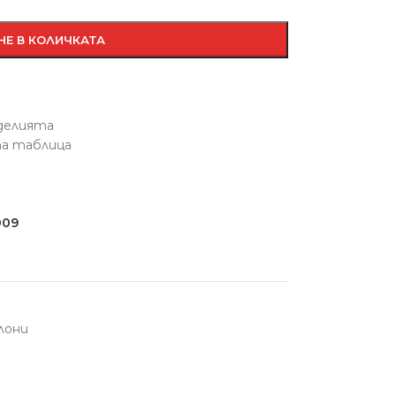
НЕ В КОЛИЧКАТА
зделията
та таблица
009
лони