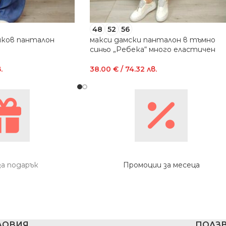
48
52
56
нков панталон
макси дамски панталон в тъмно
синьо „Ребека“ много еластичен
.
38.00
€
/ 74.32 лв.
за подарък
Промоции за месеца
ЛОВИЯ
ПОЛЗВ