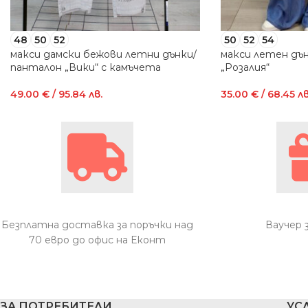
48
50
52
50
52
54
макси дамски бежови летни дънки/
макси летен дъ
панталон „Вики“ с камъчета
„Розалия“
49.00
€
/ 95.84 лв.
35.00
€
/ 68.45 лв
Безплатна доставка за поръчки над
Ваучер 
70 евро до офис на Еконт
ЗА ПОТРЕБИТЕЛИ
УС