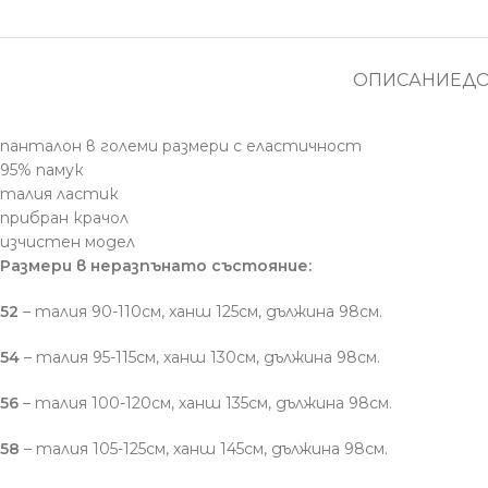
ОПИСАНИЕ
Д
панталон в големи размери с еластичност
95% памук
талия ластик
прибран крачол
изчистен модел
Размери в неразпънато състояние:
52
– талия 90-110см, ханш 125см, дължина 98см.
54
– талия 95-115см, ханш 130см, дължина 98см.
56
– талия 100-120см, ханш 135см, дължина 98см.
58
– талия 105-125см, ханш 145см, дължина 98см.