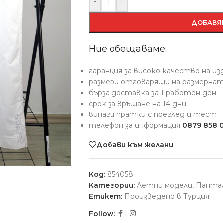
-
+
ДОБАВЯ
Ние обещаваме:
гаранция за високо качество на и
размери отговарящи на размерна
бърза доставка за 1 работен ден
срок за връщане на 14 дни
винаги пратки с преглед и тест
телефон за информация
0879 858 
Добави към желани
Код:
854058
Категории:
Летни модели
,
Панта
Етикет:
Произведено в Турция!
Follow: