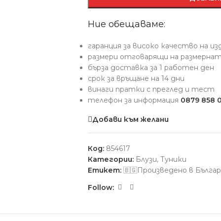
Ние обещаваме:
гаранция за високо качество на и
размери отговарящи на размерна
бърза доставка за 1 работен ден
срок за връщане на 14 дни
винаги пратки с преглед и тест
телефон за информация
0879 858 
Добави към желани
Код:
854617
Категории:
Блузи
,
Туники
Етикет:
🇧🇬Произведено в Българ
Follow: