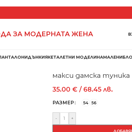
ДА ЗА МОДЕРНАТА ЖЕНА
В
ПАНТАЛОНИ
ДЪНКИ
ЯКЕТА
ЛЕТНИ МОДЕЛИ
НАМАЛЕНИ
БЛ
Начало
/
Блузи
/
Туники
/
макси дамска
макси дамска туника 
35.00
€
/ 68.45 лв.
РАЗМЕР
54
56
-
+
ДОБАВЯ