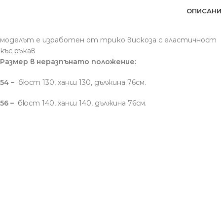
ОПИСАНИ
моделът е изработен от трико вискоза с еластичност
къс ръкав
Размер в неразпънато положение:
54 –
бюст 130, ханш 130, дължина 76см.
56 –
бюст 140, ханш 140, дължина 76см.