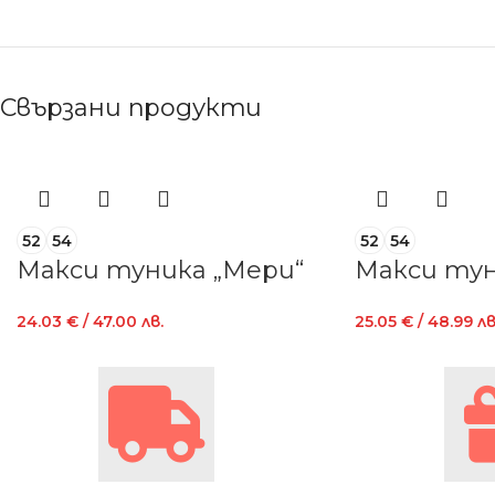
Свързани продукти
52
54
52
54
Макси туника „Мери“
Макси тун
24.03
€
/ 47.00 лв.
25.05
€
/ 48.99 лв