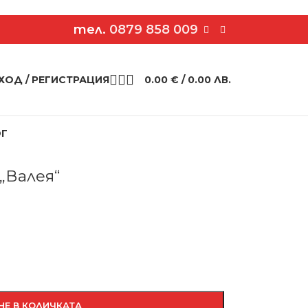
тел.
0879 858 009
ХОД / РЕГИСТРАЦИЯ
0.00
€
/ 0.00 ЛВ.
ОГ
 туника „Валея“
„Валея“
НЕ В КОЛИЧКАТА