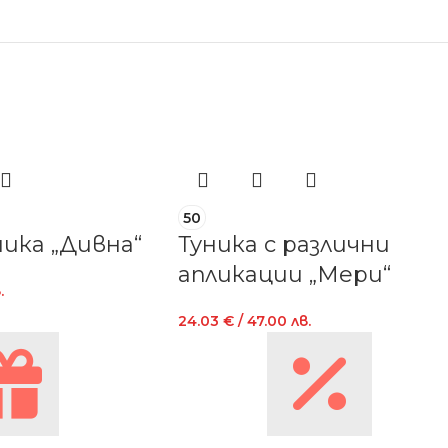
50
ика „Дивна“
Туника с различни
апликации „Мери“
.
24.03
€
/ 47.00 лв.