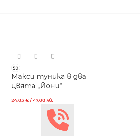
50
52
Макси туника в два
Макси ту
цвята „Йони“
24.03
€
/ 47.00
24.03
€
/ 47.00 лв.