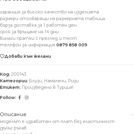
гаранция за високо качество на изделията
размери отговарящи на размерната таблица
бърза доставка за 1 работен ден
срок за връщане на 14 дни
винаги пратки с преглед и тест
телефон за информация
0879 858 009
Добави към желани
Код:
200143
Категории:
Блузи
,
Намалени
,
Ризи
Етикет:
Произведено в Турция!
Follow:
Описание
моделът е изработен от плат без еластичност
дълъг ръкав