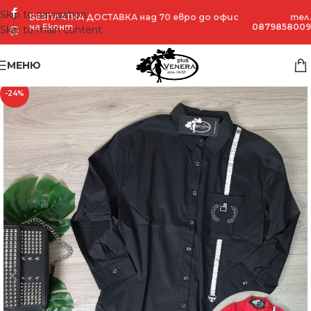
Skip to navigation
БЕЗПЛАТНА ДОСТАВКА над 70 евро до офис
тел.
на Еконт
0879858009
Skip to main content
МЕНЮ
-24%