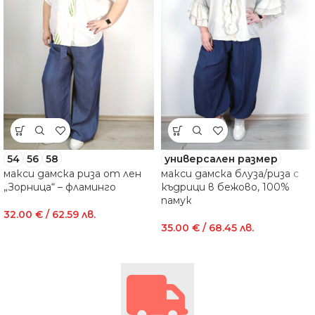
54
56
58
универсален размер
макси дамска риза от лен
макси дамска блуза/риза с
„Зорница“ – фламинго
къдрици в бежово, 100%
памук
32.00
€
/ 62.59 лв.
35.00
€
/ 68.45 лв.