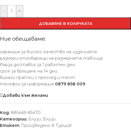
-
+
ДОБАВЯНЕ В КОЛИЧКАТА
Ние обещаваме:
гаранция за високо качество на изделията
размери отговарящи на размерната таблица
бърза доставка за 1 работен ден
срок за връщане на 14 дни
винаги пратки с преглед и тест
телефон за информация
0879 858 009
Добави към желани
Код:
885469-85470
Категории:
Блузи
,
Блузи
Етикет:
Произведено в Турция!