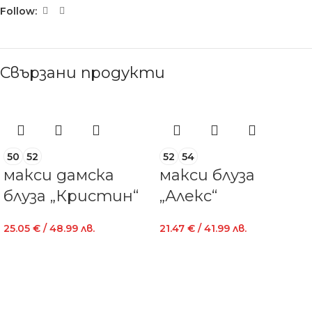
Follow:
Свързани продукти
50
52
52
54
макси дамска
макси блуза
блуза „Кристин“
„Алекс“
25.05
€
/ 48.99 лв.
21.47
€
/ 41.99 лв.