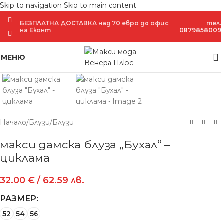
Skip to navigation
Skip to main content
БЕЗПЛАТНА ДОСТАВКА над 70 евро до офис
тел.
на Еконт
0879858009
Увеличение
МЕНЮ
Начало
/
Блузи
/
Блузи
макси дамска блуза „Бухал“ –
циклама
32.00
€
/ 62.59 лв.
РАЗМЕР
52
54
56