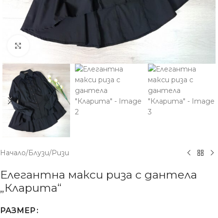
Увеличение
Начало
/
Блузи
/
Ризи
Елегантна макси риза с дантела
„Кларита“
РАЗМЕР