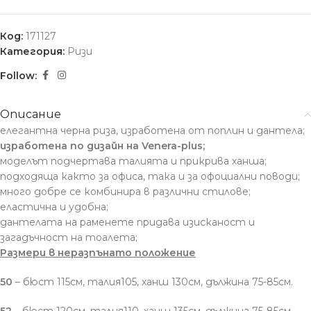
Код:
171127
Категория:
Ризи
Follow:
Описание
елегантна черна риза, изработена от поплин и дантела;
изработена по дизайн на Venera-plus;
моделът подчертава талията и прикрива ханша;
подходяща както за офиса, така и за офоциални поводи;
много добре се комбинира в различни стилове;
еластична и удобна;
дантелата на раменете придава изисканост и
загадъчност на тоалета;
Размери в неразпънато положение
50
– бюст 115см, талия105, ханш 130см, дължина 75-85см.