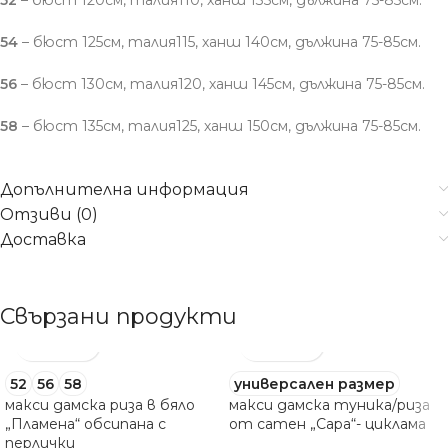
52
– бюст 120см, талия110, ханш 135см, дължина 75-85см.
54
– бюст 125см, талия115, ханш 140см, дължина 75-85см.
56
– бюст 130см, талия120, ханш 145см, дължина 75-85см.
58
– бюст 135см, талия125, ханш 150см, дължина 75-85см.
Допълнителна информация
Отзиви (0)
Доставка
Свързани продукти
52
56
58
универсален размер
макси дамска риза в бяло
макси дамска туника/риза
„Пламена“ обсипана с
от сатен „Сара“- циклама
перлички