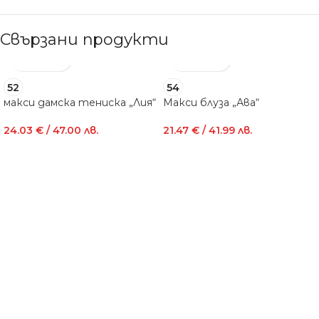
Свързани продукти
52
54
макси дамска тениска „Лия“
Макси блуза „Ава“
24.03
€
/ 47.00 лв.
21.47
€
/ 41.99 лв.