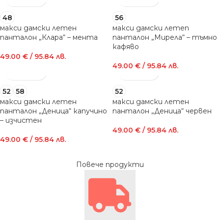
48
56
макси дамски летен
макси дамски летen
панталон „Клара“ – мента
панталон „Мирела“ – тъмно
кафяво
49.00
€
/ 95.84 лв.
49.00
€
/ 95.84 лв.
52
58
52
макси дамски летен
макси дамски летен
панталон „Деница“ капучино
панталон „Деница“ червен
– изчистен
49.00
€
/ 95.84 лв.
49.00
€
/ 95.84 лв.
Повече продукти