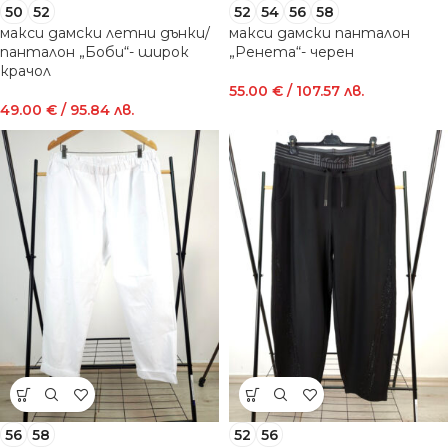
50
52
52
54
56
58
макси дамски летни дънки/
макси дамски панталон
панталон „Боби“- широк
„Ренета“- черен
крачол
55.00
€
/ 107.57 лв.
49.00
€
/ 95.84 лв.
56
58
52
56