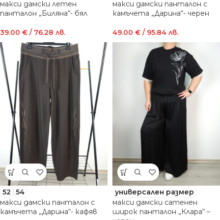
макси дамски летен
макси дамски панталон с
панталон „Биляна“- бял
камъчета „Дарина“- черен
39.00
€
/ 76.28 лв.
49.00
€
/ 95.84 лв.
52
54
универсален размер
макси дамски панталон с
макси дамски сатенен
камъчета „Дарина“- кафяв
широк панталон „Клара“ –