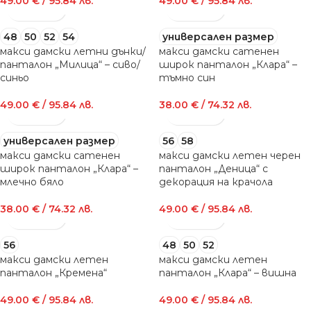
49.00
€
/ 95.84 лв.
49.00
€
/ 95.84 лв.
48
50
52
54
универсален размер
макси дамски летни дънки/
макси дамски сатенен
панталон „Милица“ – сиво/
широк панталон „Клара“ –
синьо
тъмно син
49.00
€
/ 95.84 лв.
38.00
€
/ 74.32 лв.
универсален размер
56
58
макси дамски сатенен
макси дамски летен черен
широк панталон „Клара“ –
панталон „Деница“ с
млечно бяло
декорация на крачола
38.00
€
/ 74.32 лв.
49.00
€
/ 95.84 лв.
56
48
50
52
макси дамски летен
макси дамски летен
панталон „Кремена“
панталон „Клара“ – вишна
49.00
€
/ 95.84 лв.
49.00
€
/ 95.84 лв.