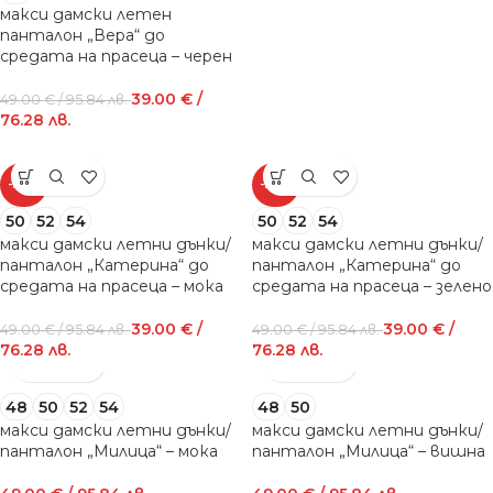
макси дамски летен
панталон „Вера“ до
средата на прасеца – черен
39.00
€
/
49.00
€
/ 95.84 лв.
76.28 лв.
-20%
-20%
50
52
54
50
52
54
макси дамски летни дънки/
макси дамски летни дънки/
панталон „Катерина“ до
панталон „Катерина“ до
средата на прасеца – мока
средата на прасеца – зелено
39.00
€
/
39.00
€
/
49.00
€
/ 95.84 лв.
49.00
€
/ 95.84 лв.
76.28 лв.
76.28 лв.
48
50
52
54
48
50
макси дамски летни дънки/
макси дамски летни дънки/
панталон „Милица“ – мока
панталон „Милица“ – вишна