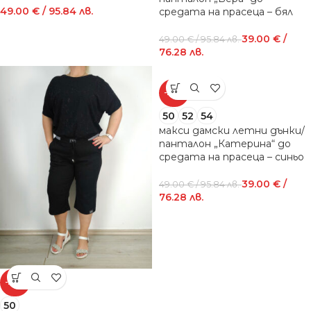
49.00
€
/ 95.84 лв.
средата на прасеца – бял
39.00
€
/
49.00
€
/ 95.84 лв.
76.28 лв.
-20%
50
52
54
макси дамски летни дънки/
панталон „Катерина“ до
средата на прасеца – синьо
39.00
€
/
49.00
€
/ 95.84 лв.
76.28 лв.
-20%
50