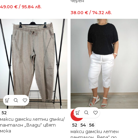
черен
49.00
€
/ 95.84 лв.
38.00
€
/ 74.32 лв.
52
-20%
макси дамски летни дънки/
52
54
56
панталон „Влади“ цвят
мока
макси дамски летен
панталон „Вера“ до