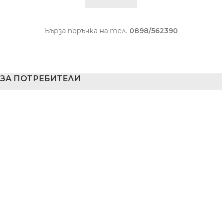
Бърза поръчка на тел.
0898/562390
ЗА ПОТРЕБИТЕЛИ
Моят профил
Моите поръчки
Желани продукти
Всички продукти
УСЛОВИЯ
За нас
Условия за връщане на стока
Как да поръчам?
Доставка