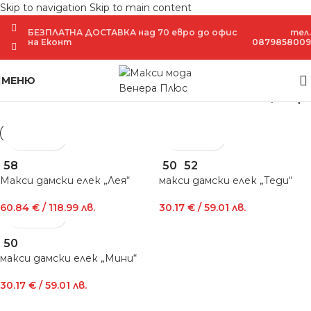
Skip to navigation
Skip to main content
БЕЗПЛАТНА ДОСТАВКА над 70 евро до офис
тел.
на Еконт
0879858009
МЕНЮ
Филтри
58
50
52
Макси дамски елек „Лея“
макси дамски елек „Теди“
60.84
€
/ 118.99 лв.
30.17
€
/ 59.01 лв.
50
макси дамски елек „Мини“
30.17
€
/ 59.01 лв.