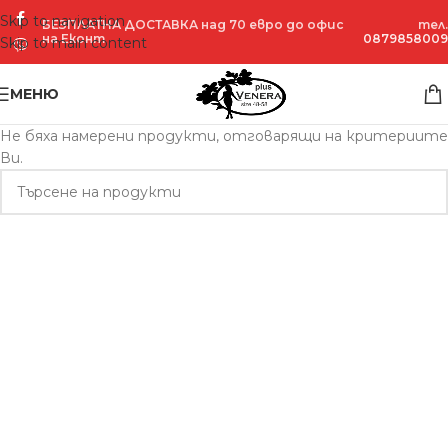
Skip to navigation
БЕЗПЛАТНА ДОСТАВКА над 70 евро до офис
тел.
на Еконт
0879858009
Skip to main content
МЕНЮ
Не бяха намерени продукти, отговарящи на критериите
Ви.