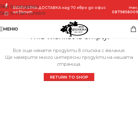
Skip to navigation
БЕЗПЛАТНА ДОСТАВКА над 70 евро до офис
тел.
на Еконт
0879858009
Skip to main content
МЕНЮ
This wishlist is empty.
Все още нямате продукти в списъка с желания.
Ще намерите много интересни продукти на нашата
страница.
RETURN TO SHOP